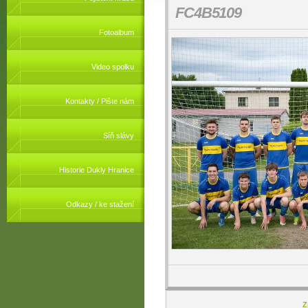
FC4B5109
Fotoalbum
Video spolku
Kontakty / Pište nám
Síň slávy
Historie Dukly Hranice
Odkazy / ke stažení
Z