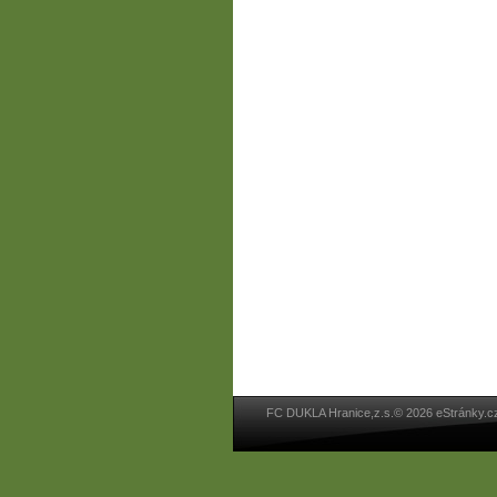
FC DUKLA Hranice,z.s.© 2026 eStránky.