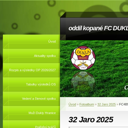
oddíl kopané FC DUKL
Úvod
Aktuality spolku
Rozpis a výsledky OP 2026/2027
Tabulky výsledků OS
Vedení a členové spolku
Úvod
»
Fotoalbum
»
32 Jaro 2025
»
FC4B
Muži Dukly Hranice
32 Jaro 2025
Pojištění hráčů