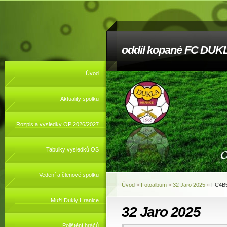
oddíl kopané FC DUKL
Úvod
Aktuality spolku
Rozpis a výsledky OP 2026/2027
Tabulky výsledků OS
Vedení a členové spolku
Úvod
»
Fotoalbum
»
32 Jaro 2025
»
FC4B
Muži Dukly Hranice
32 Jaro 2025
Pojištění hráčů