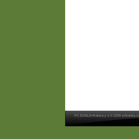
FC DUKLA Hranice,z.s.© 2026 eStránky.