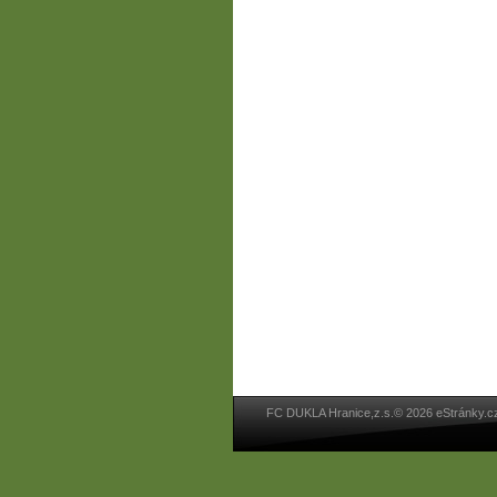
FC DUKLA Hranice,z.s.© 2026 eStránky.