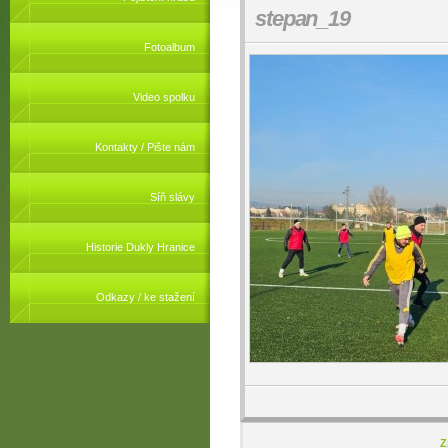
stepan_19
Fotoalbum
Video spolku
Kontakty / Pište nám
Síň slávy
Historie Dukly Hranice
Odkazy / ke stažení
Z