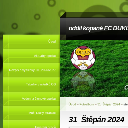
oddíl kopané FC DUKL
Úvod
Aktuality spolku
Rozpis a výsledky OP 2026/2027
Tabulky výsledků OS
Vedení a členové spolku
Úvod
»
Fotoalbum
»
31_Štěpán 2024
»
st
Muži Dukly Hranice
31_Štěpán 2024
Pojištění hráčů