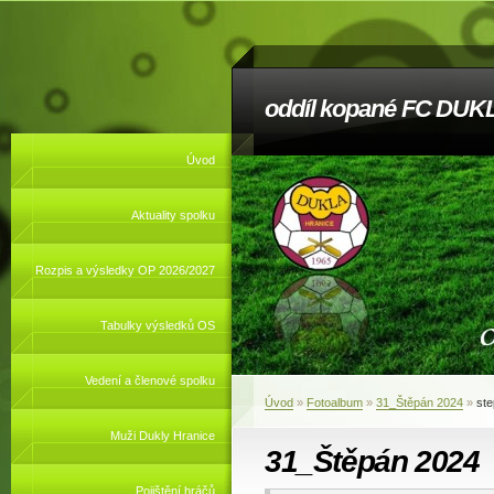
oddíl kopané FC DUKL
Úvod
Aktuality spolku
Rozpis a výsledky OP 2026/2027
Tabulky výsledků OS
Vedení a členové spolku
Úvod
»
Fotoalbum
»
31_Štěpán 2024
»
st
Muži Dukly Hranice
31_Štěpán 2024
Pojištění hráčů