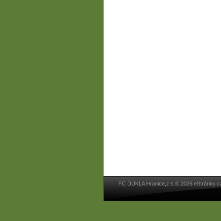
FC DUKLA Hranice,z.s.© 2026 eStránky.