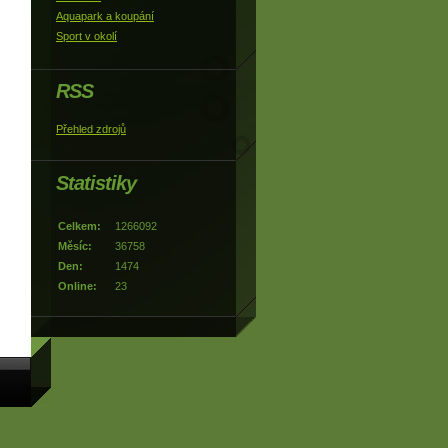
Aquapark a koupání
Sport v okolí
RSS
Přehled zdrojů
Statistiky
Celkem:
1266092
Měsíc:
36758
Den:
1474
Online:
23