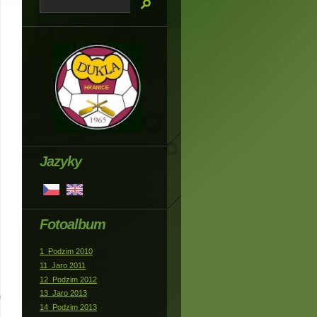
Jazyky
Fotoalbum
1_Podzim 2010
11_Jaro 2011
12_Podzim 2012
13_Jaro 2013
14_Podzim 2013