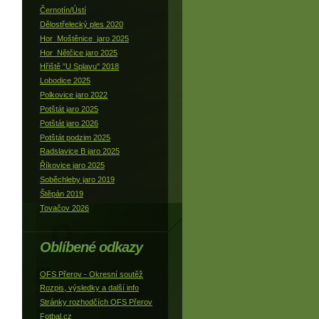
Černotín/Ústí
Dělostřelecký ples 2020
Hor_Moštěnice_jaro 2025
Hor_Nětčice jaro 2025
Hřiště "U Splavu" 2018
Lobodice 2025
Polkovice jaro 2022
Potštát jaro 2025
Potštát jaro 2026
Potštát podzim 2025
Radslavice B jaro 2025
Říkovice jaro 2025
Soběchleby jaro 2019
Štěpán 2019
Tovačov 2026
Oblíbené odkazy
OFS Přerov - Okresní soutěž
Rozpis, výsledky a další info
Stránky rozhodčích OFS Přerov
Fotbal.cz