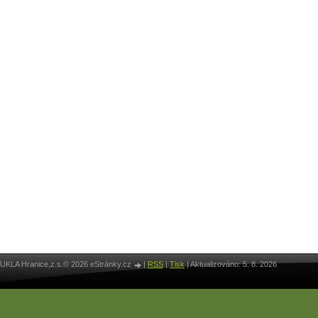
UKLA Hranice,z.s.© 2026 eStránky.cz
|
RSS
|
Tisk
|
Aktualizováno: 5. 8. 2026