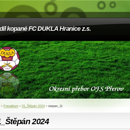
díl kopané FC DUKLA Hranice z.s.
»
Fotoalbum
»
31_Štěpán 2024
»
stepan_11
1_Štěpán 2024