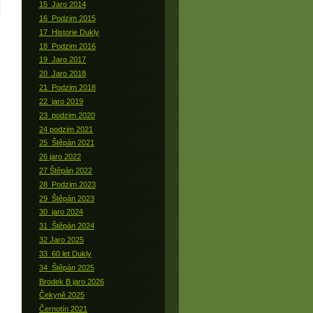
15_Jaro 2014
16_Podzim 2015
17_Historie Dukly
18_Podzim 2016
19_Jaro 2017
20_Jaro 2018
21_Podzim 2018
22_jaro 2019
23_podzim 2020
24 podzim 2021
25_Štěpán 2021
26 jaro 2022
27 Štěpán 2022
28_Podzim 2023
29_Štěpán 2023
30_jaro 2024
31_Štěpán 2024
32 Jaro 2025
33_60 let Dukly
34_Štěpán 2025
Brodek B jaro 2026
Čekyně 2025
Černotín 2021