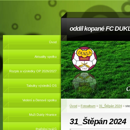
oddíl kopané FC DUKL
Úvod
Aktuality spolku
Rozpis a výsledky OP 2026/2027
Tabulky výsledků OS
Vedení a členové spolku
Úvod
»
Fotoalbum
»
31_Štěpán 2024
»
st
Muži Dukly Hranice
31_Štěpán 2024
Pojištění hráčů