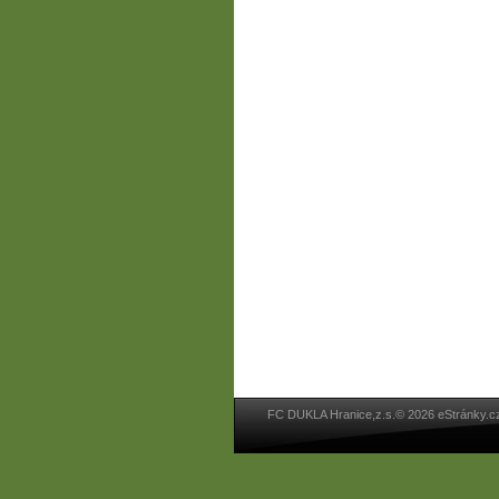
FC DUKLA Hranice,z.s.© 2026 eStránky.