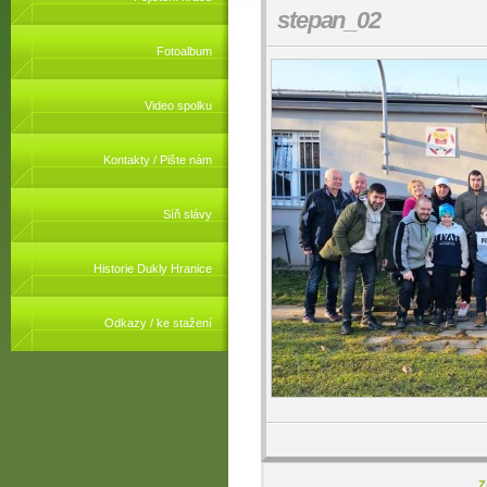
stepan_02
Fotoalbum
Video spolku
Kontakty / Pište nám
Síň slávy
Historie Dukly Hranice
Odkazy / ke stažení
Z