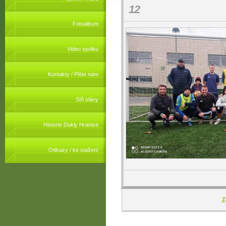
12
Fotoalbum
Video spolku
Kontakty / Pište nám
Síň slávy
Historie Dukly Hranice
Odkazy / ke stažení
Z