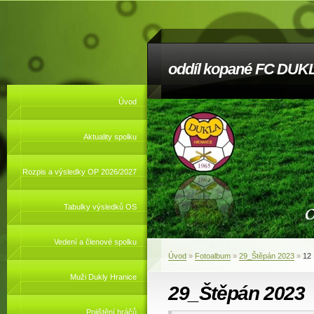
oddíl kopané FC DUKL
Úvod
Aktuality spolku
Rozpis a výsledky OP 2026/2027
Tabulky výsledků OS
Vedení a členové spolku
Úvod
»
Fotoalbum
»
29_Štěpán 2023
»
12
Muži Dukly Hranice
29_Štěpán 2023
Pojištění hráčů