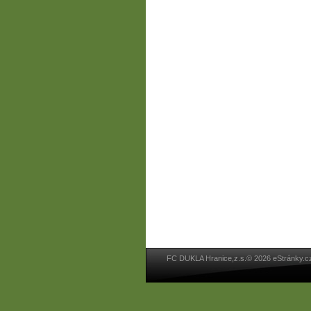
FC DUKLA Hranice,z.s.© 2026 eStránky.