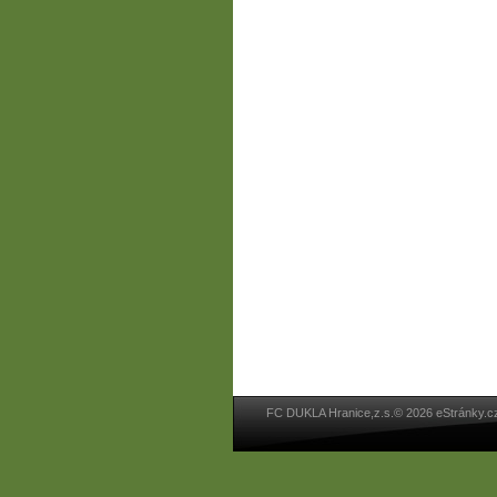
FC DUKLA Hranice,z.s.© 2026 eStránky.