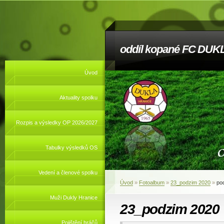
oddíl kopané FC DUKL
Úvod
Aktuality spolku
Rozpis a výsledky OP 2026/2027
Tabulky výsledků OS
Vedení a členové spolku
Úvod
»
Fotoalbum
»
23_podzim 2020
»
po
Muži Dukly Hranice
23_podzim 2020
Pojištění hráčů