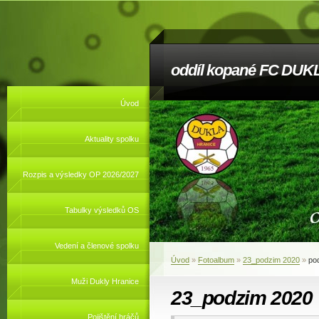
oddíl kopané FC DUKL
Úvod
Aktuality spolku
Rozpis a výsledky OP 2026/2027
Tabulky výsledků OS
Vedení a členové spolku
Úvod
»
Fotoalbum
»
23_podzim 2020
»
po
Muži Dukly Hranice
23_podzim 2020
Pojištění hráčů