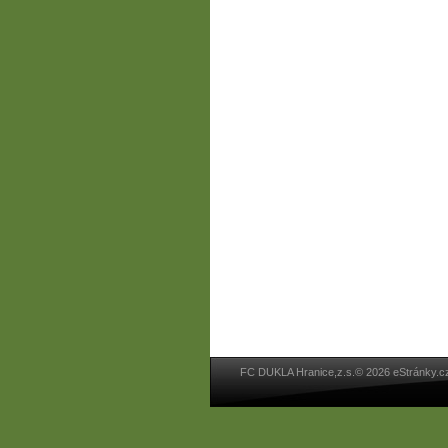
FC DUKLA Hranice,z.s.© 2026 eStránky.