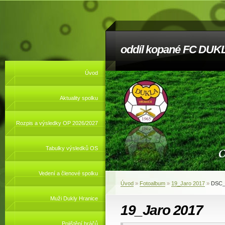
oddíl kopané FC DUKL
Úvod
Aktuality spolku
Rozpis a výsledky OP 2026/2027
Tabulky výsledků OS
Vedení a členové spolku
Úvod
»
Fotoalbum
»
19_Jaro 2017
»
DSC_
Muži Dukly Hranice
19_Jaro 2017
Pojištění hráčů