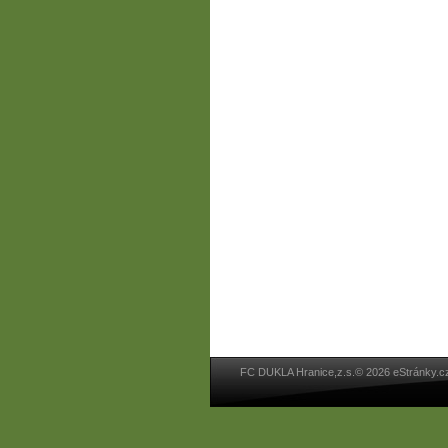
FC DUKLA Hranice,z.s.© 2026 eStránky.