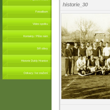
historie_30
Fotoalbum
Video spolku
Kontakty / Pište nám
Síň slávy
Historie Dukly Hranice
Odkazy / ke stažení