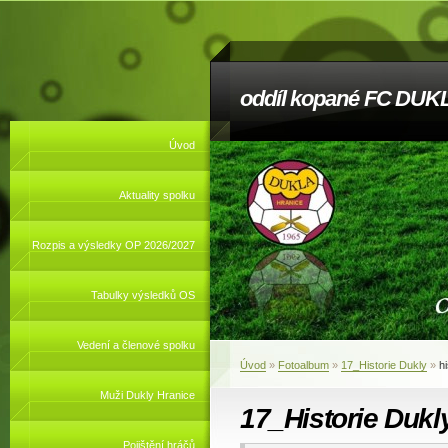
oddíl kopané FC DUKL
Úvod
Aktuality spolku
Rozpis a výsledky OP 2026/2027
Tabulky výsledků OS
Vedení a členové spolku
Úvod
»
Fotoalbum
»
17_Historie Dukly
»
h
Muži Dukly Hranice
17_Historie Dukl
Pojištění hráčů