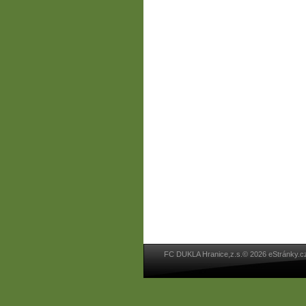
FC DUKLA Hranice,z.s.© 2026 eStránky.