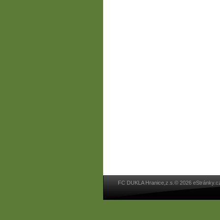
FC DUKLA Hranice,z.s.© 2026 eStránky.