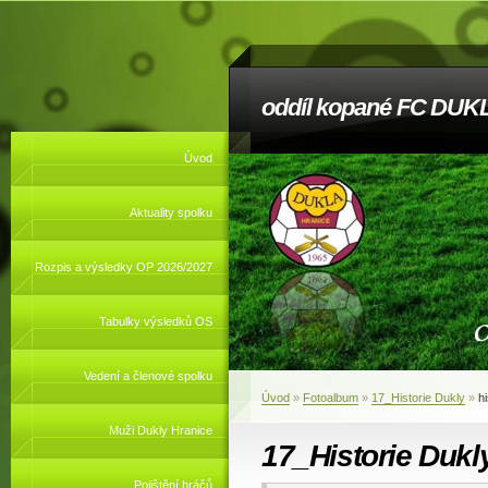
oddíl kopané FC DUKL
Úvod
Aktuality spolku
Rozpis a výsledky OP 2026/2027
Tabulky výsledků OS
Vedení a členové spolku
Úvod
»
Fotoalbum
»
17_Historie Dukly
»
h
Muži Dukly Hranice
17_Historie Dukl
Pojištění hráčů