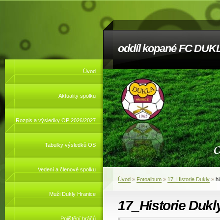
oddíl kopané FC DUKL
Úvod
Aktuality spolku
Rozpis a výsledky OP 2026/2027
Tabulky výsledků OS
Vedení a členové spolku
Úvod
»
Fotoalbum
»
17_Historie Dukly
»
h
Muži Dukly Hranice
17_Historie Dukl
Pojištění hráčů