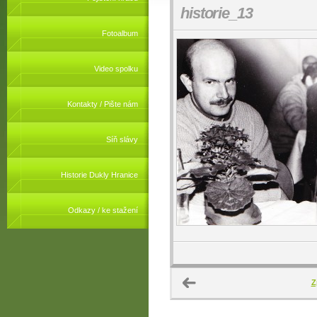
historie_13
Fotoalbum
Video spolku
Kontakty / Pište nám
Síň slávy
Historie Dukly Hranice
Odkazy / ke stažení
Z