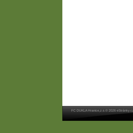
FC DUKLA Hranice,z.s.© 2026 eStránky.