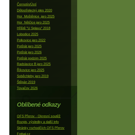
Černotín/Ústí
Dělostřelecký ples 2020
Hor_Moštěnice_jaro 2025
Hor_Nětčice jaro 2025
Hřiště "U Splavu" 2018
Lobodice 2025
Polkovice jaro 2022
Potštát jaro 2025
Potštát jaro 2026
Potštát podzim 2025
Radslavice B jaro 2025
Říkovice jaro 2025
Soběchleby jaro 2019
Štěpán 2019
Tovačov 2026
Oblíbené odkazy
OFS Přerov - Okresní soutěž
Rozpis, výsledky a další info
Stránky rozhodčích OFS Přerov
Fotbal.cz