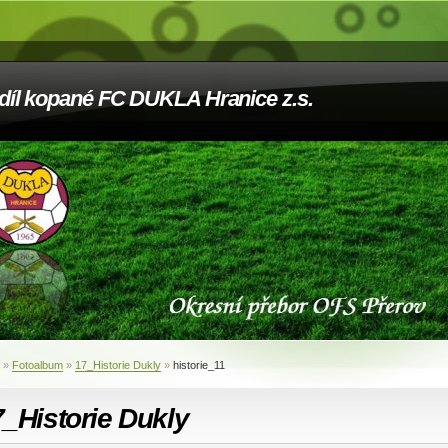
díl kopané FC DUKLA Hranice z.s.
»
Fotoalbum
»
17_Historie Dukly
»
historie_11
_Historie Dukly