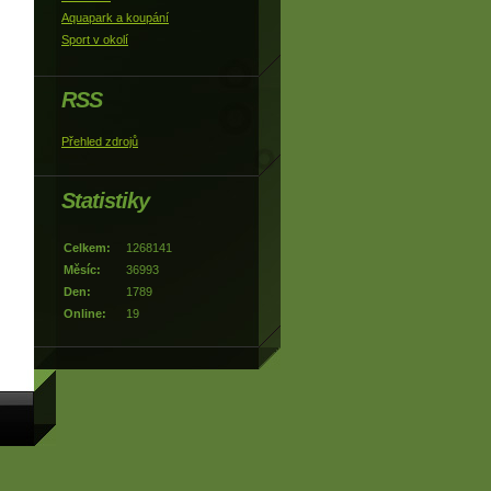
Aquapark a koupání
Sport v okolí
RSS
Přehled zdrojů
Statistiky
Celkem:
1268141
Měsíc:
36993
Den:
1789
Online:
19