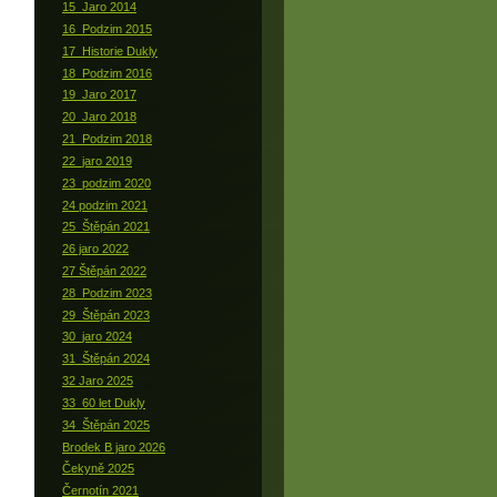
15_Jaro 2014
16_Podzim 2015
17_Historie Dukly
18_Podzim 2016
19_Jaro 2017
20_Jaro 2018
21_Podzim 2018
22_jaro 2019
23_podzim 2020
24 podzim 2021
25_Štěpán 2021
26 jaro 2022
27 Štěpán 2022
28_Podzim 2023
29_Štěpán 2023
30_jaro 2024
31_Štěpán 2024
32 Jaro 2025
33_60 let Dukly
34_Štěpán 2025
Brodek B jaro 2026
Čekyně 2025
Černotín 2021