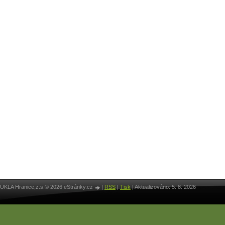
UKLA Hranice,z.s.© 2026 eStránky.cz
|
RSS
|
Tisk
|
Aktualizováno: 5. 8. 2026