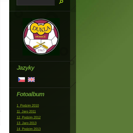
Jazyky
Fotoalbum
1_Podzim 2010
11_Jaro 2011
12_Podzim 2012
13_Jaro 2013
14_Podzim 2013