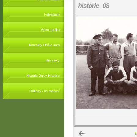
historie_08
Fotoalbum
Video spolku
Kontakty / Pište nám
Síň slávy
Historie Dukly Hranice
Odkazy / ke stažení
Z