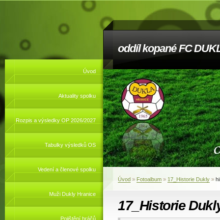
oddíl kopané FC DUKL
Úvod
Aktuality spolku
Rozpis a výsledky OP 2026/2027
Tabulky výsledků OS
Vedení a členové spolku
Úvod
»
Fotoalbum
»
17_Historie Dukly
»
h
Muži Dukly Hranice
17_Historie Dukl
Pojištění hráčů