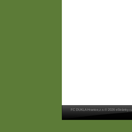
FC DUKLA Hranice,z.s.© 2026 eStránky.