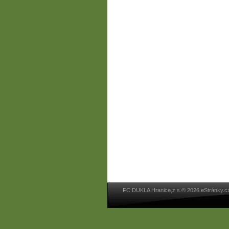
FC DUKLA Hranice,z.s.© 2026 eStránky.