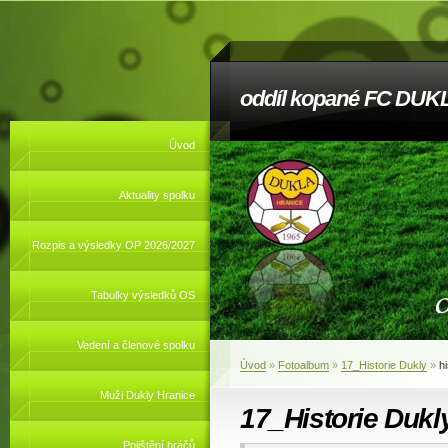
oddíl kopané FC DUKL
Úvod
Aktuality spolku
Rozpis a výsledky OP 2026/2027
Tabulky výsledků OS
Vedení a členové spolku
Úvod
»
Fotoalbum
»
17_Historie Dukly
»
h
Muži Dukly Hranice
17_Historie Dukl
Pojištění hráčů