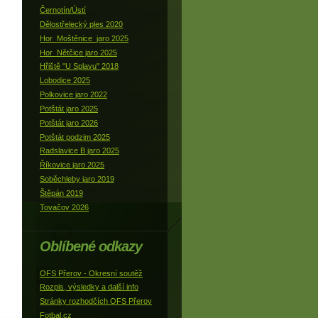
Černotín/Ústí
Dělostřelecký ples 2020
Hor_Moštěnice_jaro 2025
Hor_Nětčice jaro 2025
Hřiště "U Splavu" 2018
Lobodice 2025
Polkovice jaro 2022
Potštát jaro 2025
Potštát jaro 2026
Potštát podzim 2025
Radslavice B jaro 2025
Říkovice jaro 2025
Soběchleby jaro 2019
Štěpán 2019
Tovačov 2026
Oblíbené odkazy
OFS Přerov - Okresní soutěž
Rozpis, výsledky a další info
Stránky rozhodčích OFS Přerov
Fotbal.cz