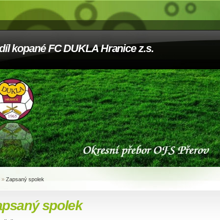
díl kopané FC DUKLA Hranice z.s.
»
Zapsaný spolek
apsaný spolek