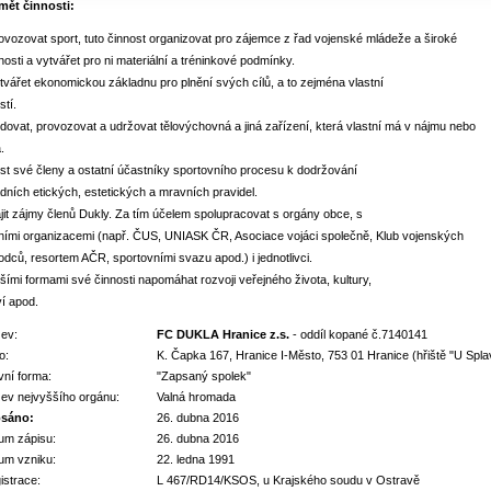
mět činnosti:
ovozovat sport, tuto činnost organizovat pro zájemce z řad vojenské mládeže a široké
nosti a vytvářet pro ni materiální a tréninkové podmínky.
tvářet ekonomickou základnu pro plnění svých cílů, a to zejména vlastní
stí.
dovat, provozovat a udržovat tělovýchovná a jiná zařízení, která vlastní má v nájmu nebo
.
st své členy a ostatní účastníky sportovního procesu k dodržování
dních etických, estetických a mravních pravidel.
jit zájmy členů Dukly. Za tím účelem spolupracovat s orgány obce, s
ními organizacemi (např. ČUS, UNIASK ČR, Asociace vojáci společně, Klub vojenských
dců, resortem AČR, sportovními svazu apod.) i jednotlivci.
lšími formami své činnosti napomáhat rozvoji veřejného života, kultury,
í apod.
ev:
FC DUKLA Hranice z.s.
- oddíl kopané č.7140141
o:
K. Čapka 167, Hranice I-Město, 753 01 Hranice (hřiště "U Spla
vní forma:
"Zapsaný spolek"
ev nejvyššího orgánu:
Valná hromada
sáno:
26. dubna 2016
um zápisu:
26. dubna 2016
um vzniku:
22. ledna 1991
istrace:
L 467/RD14/KSOS, u Krajského soudu v Ostravě