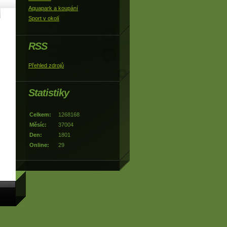
Aquapark a koupání
Sport v okolí
RSS
Přehled zdrojů
Statistiky
Celkem:
1268168
Měsíc:
37004
Den:
1801
Online:
29