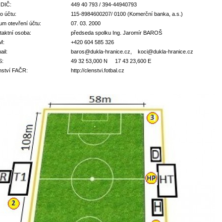
 DIČ:
449 40 793 / 394-44940793
o účtu:
115-8984600207/ 0100 (Komerční banka, a.s.)
um otevření účtu:
07. 03. 2000
taktní osoba:
předseda spolku Ing. Jaromír BAROŠ
M:
+420 604 585 326
ail:
baros@dukla-hranice.cz, koci
@dukla-hranice.cz
S:
49 32 53,000 N 17 43 23,600 E
nství FAČR:
http://clenstvi.fotbal.cz