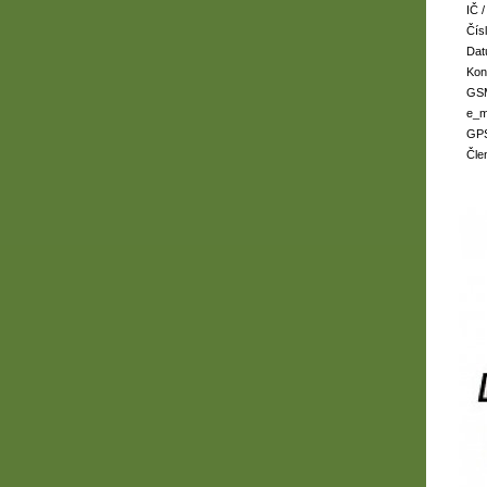
IČ /
Čísl
Dat
Kon
GS
e_m
GP
Čle