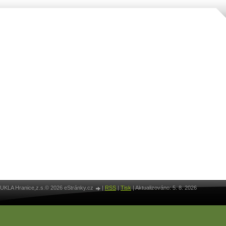
UKLA Hranice,z.s.© 2026 eStránky.cz
|
RSS
|
Tisk
|
Aktualizováno: 5. 8. 2026