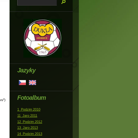
Jazyky
Fotoalbum
vu")
1_Podzim 2010
11_Jaro 2011
12_Podzim 2012
13_Jaro 2013
14_Podzim 2013