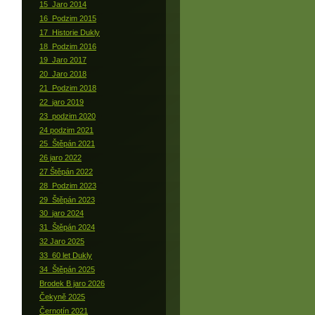
15_Jaro 2014
16_Podzim 2015
17_Historie Dukly
18_Podzim 2016
19_Jaro 2017
20_Jaro 2018
21_Podzim 2018
22_jaro 2019
23_podzim 2020
24 podzim 2021
25_Štěpán 2021
26 jaro 2022
27 Štěpán 2022
28_Podzim 2023
29_Štěpán 2023
30_jaro 2024
31_Štěpán 2024
32 Jaro 2025
33_60 let Dukly
34_Štěpán 2025
Brodek B jaro 2026
Čekyně 2025
Černotín 2021