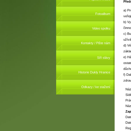
Před
a) Pr
Fotoalbum
veřej
b) Vy
činno
Video spolku
c) Bu
užívá
Kontakty / Pište nám
d) Vé
zákla
e) Há
Síň slávy
ostat
důcho
Historie Dukly Hranice
f) Da
zdrav
Odkazy / ke stažení
Náz
Sídl
Prá
Náz
Zap
Dat
Dat
Reg