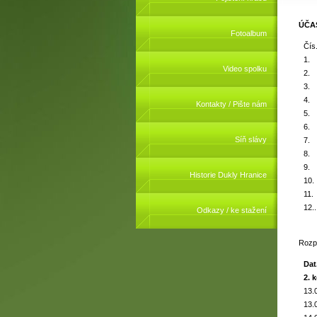
ÚČAS
Fotoalbum
Čís
1.
Video spolku
2.
3.
4.
Kontakty / Pište nám
5.
6.
Síň slávy
7.
8.
9.
Historie Dukly Hranice
10.
11.
12..
Odkazy / ke stažení
Rozp
Dat
2. 
13.
13.