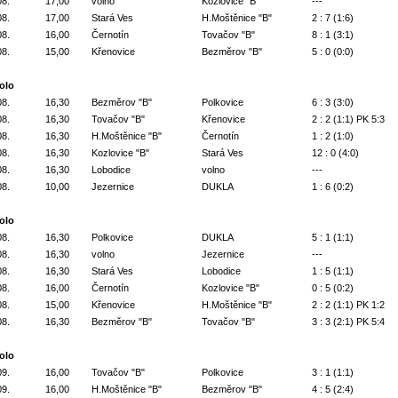
08.
17,00
volno
Kozlovice "B"
---
08.
17,00
Stará Ves
H.Moštěnice "B"
2 : 7 (1:6)
08.
16,00
Černotín
Tovačov "B"
8 : 1 (3:1)
08.
15,00
Křenovice
Bezměrov "B"
5 : 0 (0:0)
kolo
08.
16,30
Bezměrov "B"
Polkovice
6 : 3 (3:0)
08.
16,30
Tovačov "B"
Křenovice
2 : 2 (1:1) PK 5:3
08.
16,30
H.Moštěnice "B"
Černotín
1 : 2 (1:0)
08.
16,30
Kozlovice "B"
Stará Ves
12 : 0 (4:0)
08.
16,30
Lobodice
volno
---
08.
10,00
Jezernice
DUKLA
1 : 6 (0:2)
kolo
08.
16,30
Polkovice
DUKLA
5 : 1 (1:1)
08.
16,30
volno
Jezernice
---
08.
16,30
Stará Ves
Lobodice
1 : 5 (1:1)
08.
16,00
Černotín
Kozlovice "B"
0 : 5 (0:2)
08.
15,00
Křenovice
H.Moštěnice "B"
2 : 2 (1:1) PK 1:2
08.
16,30
Bezměrov "B"
Tovačov "B"
3 : 3 (2:1) PK 5:4
kolo
09.
16,00
Tovačov "B"
Polkovice
3 : 1 (1:1)
09.
16,00
H.Moštěnice "B"
Bezměrov "B"
4 : 5 (2:4)