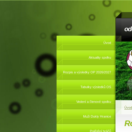
od
Úvod
Aktuality spolku
Rozpis a výsledky OP 2026/2027
Tabulky výsledků OS
Vedení a členové spolku
Úvod
Muži Dukly Hranice
R
Pojištění hráčů