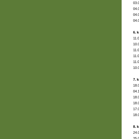
03.
04.
04.
04.
6. 
11.
10.
11.
11.
11.
10.
7. 
18.
04.
18.
18.
17.
18.
8. 
24.
25.