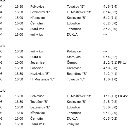
kolo
04.
16,30
Polkovice
Tovačov "B"
4 : 6 (3:4)
04.
16,30
Bezměrov "B"
H. Moštěnice "B"
0 : 4 (0:2)
04.
15,00
Křenovice
Kozlovice "B"
5 : 2 (1:1)
04.
16,00
Černotín
Lobodice
6 : 2 (3:0)
04.
16,30
Stará Ves
Jezernice
3 : 2 (0:0)
04.
16,00
volný los
DUKLA
---
kolo
05.
16,30
volný los
Polkovice
---
05.
16,30
DUKLA
Stará Ves
0 : 4 (0:2)
05.
10,00
Jezernice
Černotín
2 : 2 (2:1) PK 1:4
05.
16,30
Lobodice
Křenovice
4 : 0 (3:0)
05.
16,30
Kozlovice "B"
Bezměrov "B"
4 : 2 (4:1)
05.
16,30
H. Moštěnice "B"
Tovačov "B"
1 : 0 (1:0)
kolo
05.
16,30
Polkovice
H. Moštěnice "B"
1 : 1 (1:1) PK 4:2
05.
16,30
Tovačov "B"
Kozlovice "B"
2 : 5 (0:2)
05.
16,30
Bezměrov "B"
Lobodice
3 : 0 (0:0)
05.
16,00
Křenovice
Jezernice
9 : 1 (2:0)
05.
16,00
Černotín
DUKLA
0 : 3 (0:2)
05.
16,30
Stará Ves
volný los
---