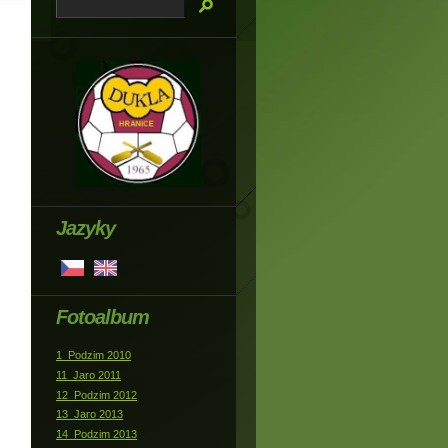
Jazyky
Fotoalbum
1_Podzim 2010
11_Jaro 2011
12_Podzim 2012
13_Jaro 2013
14_Podzim 2013