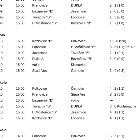
09.
15,00
Křenovice
DUKLA
2 : 1 (1:0)
09.
15,30
Bezměrov "B"
Jezernice
7 : 0 (5:0)
09.
15,30
Tovačov "B"
Lobodice
1 : 3 (0:0)
09.
15,30
H.Moštěnice "B"
Kozlovice "B"
1 : 2 (1:0)
kolo
10.
16,00
Kozlovice "B"
Polkovice
13 : 0 (9:0)
10.
15,00
Lobodice
H.Moštěnice "B"
3 : 3 (1:1) PK 4:3
10.
10,00
Jezernice
Tovačov "B"
2 : 1 (2:1)
10.
15,00
DUKLA
Bezměrov "B"
2 : 0 (0:0)
10.
15,00
volno
Křenovice
---
10.
15,00
Stará Ves
Černotín
1 : 4 (0:3)
 kolo
10.
15,00
Polkovice
Černotín
4 : 2 (1:1)
10.
15,00
Křenovice
Stará Ves
3 : 2 (3:0)
10.
15,00
Bezměrov "B"
volno
---
10.
15,00
Tovačov "B"
DUKLA
3 : 0 Kontumačně
10.
15,00
H.Moštěnice "B"
Jezernice
4 : 1 (1:1)
10.
16,00
Kozlovice "B"
Lobodice
4 : 1 (1:1)
 kolo
10.
14,30
Lobodice
Polkovice
6 : 3 (3:1)