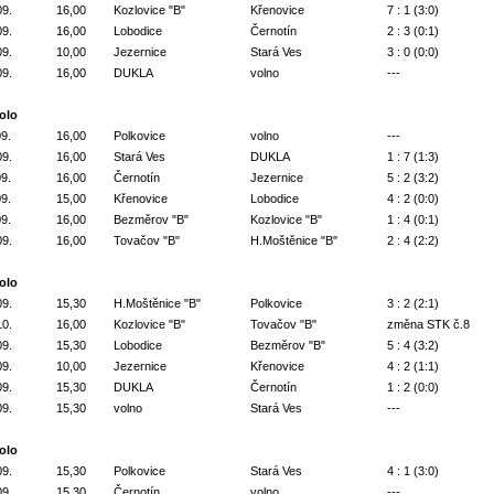
09.
16,00
Kozlovice "B"
Křenovice
7 : 1 (3:0)
09.
16,00
Lobodice
Černotín
2 : 3 (0:1)
09.
10,00
Jezernice
Stará Ves
3 : 0 (0:0)
09.
16,00
DUKLA
volno
---
kolo
09.
16,00
Polkovice
volno
---
09.
16,00
Stará Ves
DUKLA
1 : 7 (1:3)
09.
16,00
Černotín
Jezernice
5 : 2 (3:2)
09.
15,00
Křenovice
Lobodice
4 : 2 (0:0)
09.
16,00
Bezměrov "B"
Kozlovice "B"
1 : 4 (0:1)
09.
16,00
Tovačov "B"
H.Moštěnice "B"
2 : 4 (2:2)
kolo
09.
15,30
H.Moštěnice "B"
Polkovice
3 : 2 (2:1)
10.
16,00
Kozlovice "B"
Tovačov "B"
změna STK č.8
09.
15,30
Lobodice
Bezměrov "B"
5 : 4 (3:2)
09.
10,00
Jezernice
Křenovice
4 : 2 (1:1)
09.
15,30
DUKLA
Černotín
1 : 2 (0:0)
09.
15,30
volno
Stará Ves
---
kolo
09.
15,30
Polkovice
Stará Ves
4 : 1 (3:0)
09.
15,30
Černotín
volno
---