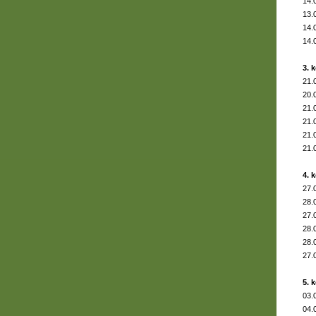
14.
13.
14.
14.
3. 
21.
20.
21.
21.
21.
21.
4. 
27.
28.
27.
28.
28.
27.
5. 
03.
04.