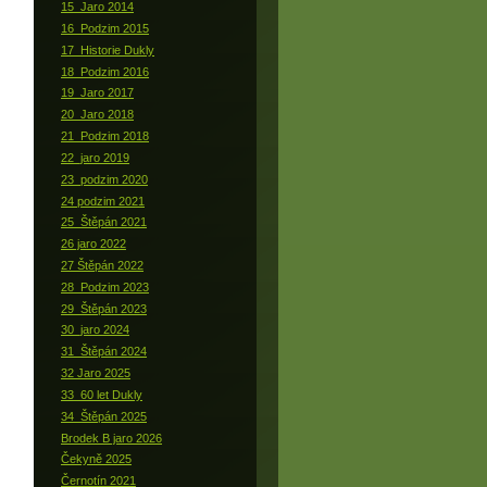
15_Jaro 2014
16_Podzim 2015
17_Historie Dukly
18_Podzim 2016
19_Jaro 2017
20_Jaro 2018
21_Podzim 2018
22_jaro 2019
23_podzim 2020
24 podzim 2021
25_Štěpán 2021
26 jaro 2022
27 Štěpán 2022
28_Podzim 2023
29_Štěpán 2023
30_jaro 2024
31_Štěpán 2024
32 Jaro 2025
33_60 let Dukly
34_Štěpán 2025
Brodek B jaro 2026
Čekyně 2025
Černotín 2021