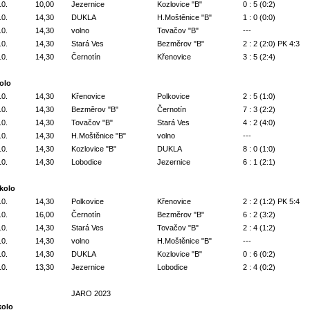
10.
10,00
Jezernice
Kozlovice "B"
0 : 5 (0:2)
10.
14,30
DUKLA
H.Moštěnice "B"
1 : 0 (0:0)
10.
14,30
volno
Tovačov "B"
---
10.
14,30
Stará Ves
Bezměrov "B"
2 : 2 (2:0) PK 4:3
10.
14,30
Černotín
Křenovice
3 : 5 (2:4)
kolo
10.
14,30
Křenovice
Polkovice
2 : 5 (1:0)
10.
14,30
Bezměrov "B"
Černotín
7 : 3 (2:2)
10.
14,30
Tovačov "B"
Stará Ves
4 : 2 (4:0)
10.
14,30
H.Moštěnice "B"
volno
---
10.
14,30
Kozlovice "B"
DUKLA
8 : 0 (1:0)
10.
14,30
Lobodice
Jezernice
6 : 1 (2:1)
 kolo
10.
14,30
Polkovice
Křenovice
2 : 2 (1:2) PK 5:4
10.
16,00
Černotín
Bezměrov "B"
6 : 2 (3:2)
10.
14,30
Stará Ves
Tovačov "B"
2 : 4 (1:2)
10.
14,30
volno
H.Moštěnice "B"
---
10.
14,30
DUKLA
Kozlovice "B"
0 : 6 (0:2)
10.
13,30
Jezernice
Lobodice
2 : 4 (0:2)
JARO 2023
kolo