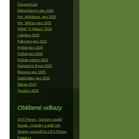
Černotín/Ústí
Dělostřelecký ples 2020
Hor_Moštěnice_jaro 2025
Hor_Nětčice jaro 2025
Hřiště "U Splavu" 2018
Lobodice 2025
Polkovice jaro 2022
Potštát jaro 2025
Potštát jaro 2026
Potštát podzim 2025
Radslavice B jaro 2025
Říkovice jaro 2025
Soběchleby jaro 2019
Štěpán 2019
Tovačov 2026
Oblíbené odkazy
OFS Přerov - Okresní soutěž
Rozpis, výsledky a další info
Stránky rozhodčích OFS Přerov
Fotbal.cz