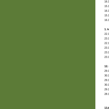
16.
15.
16.
15.
16.
1. 
22.
23.
22.
23.
23.
23.
12.
29.
30.
29.
30.
29.
28.
13.