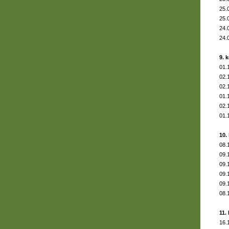
25.
25.
24.
24.
9. 
01.
02.
02.
01.
02.
01.
10.
08.
09.
09.
09.
09.
08.
11.
16.