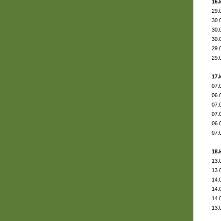
16.
29.
30.
30.
30.
29.
29.
17.
07.
06.
07.
07.
06.
07.
18.
13.
13.
14.
14.
14.
13.