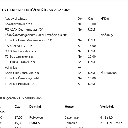
T V OKRESNÍ SOUTĚŽI MUŽŮ - SR 2022 / 2023
.
Název družstva
Den
Čas
Hřiště
Sokol Křenovice z.s.
Ne
15,00
FC AJAX Bezměrov z.s."B"
Ne
ÚZM
Tělovýchovná jednota Sokol Tovačov z.s."B"
hlášenky
TJ Sokol Horní Moštěnice z.s. "B"
Ne
ÚZM
FK Kozlovice z.s."B"
So
16,00
SK Sokol Lobodice z.s.
Ne
ÚZM
TJ So Jezernice z.s.
Ne
10,00
FC Dukla Hranice z.s.
So
ÚZM
Volný los
---
Sport Club Stará Ves z.s.
So
ÚZM
hř.Říkovice
TJ Sokol Černotín,spolek
Ne
16,00
TJ Sokol Polkovice z.s.
So
ÚZM
is a výsledky OS podzim 2022
.
Čas
Domácí
Hosté
Výsledek
kolo
08.
17,00
Polkovice
Jezernice
6 : 1 (3:0)
08.
16,30
DUKLA
Lobodice
2 : 2 (1:1) PK 0:1