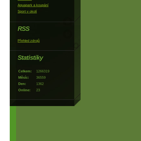
Aquapark a koupání
Sport v okolí
RSS
Přehled zdrojů
Statistiky
Celkem:
1266319
Měsíc:
36559
Den:
1362
Online:
23