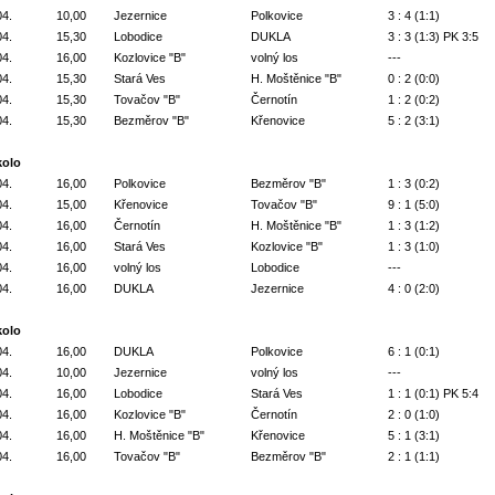
04.
10,00
Jezernice
Polkovice
3 : 4 (1:1)
04.
15,30
Lobodice
DUKLA
3 : 3 (1:3) PK 3:5
04.
16,00
Kozlovice "B"
volný los
---
04.
15,30
Stará Ves
H. Moštěnice "B"
0 : 2 (0:0)
04.
15,30
Tovačov "B"
Černotín
1 : 2 (0:2)
04.
15,30
Bezměrov "B"
Křenovice
5 : 2 (3:1)
kolo
04.
16,00
Polkovice
Bezměrov "B"
1 : 3 (0:2)
04.
15,00
Křenovice
Tovačov "B"
9 : 1 (5:0)
04.
16,00
Černotín
H. Moštěnice "B"
1 : 3 (1:2)
04.
16,00
Stará Ves
Kozlovice "B"
1 : 3 (1:0)
04.
16,00
volný los
Lobodice
---
04.
16,00
DUKLA
Jezernice
4 : 0 (2:0)
kolo
04.
16,00
DUKLA
Polkovice
6 : 1 (0:1)
04.
10,00
Jezernice
volný los
---
04.
16,00
Lobodice
Stará Ves
1 : 1 (0:1) PK 5:4
04.
16,00
Kozlovice "B"
Černotín
2 : 0 (1:0)
04.
16,00
H. Moštěnice "B"
Křenovice
5 : 1 (3:1)
04.
16,00
Tovačov "B"
Bezměrov "B"
2 : 1 (1:1)