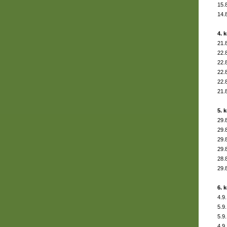
15.
14.
4. 
21.
22.
22.
22.
22.
21.
5. 
29.
29.
29.
29.
28.
29.
6. 
4.9.
5.9.
5.9.
4.9.