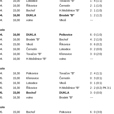
04.
16,00
Lobodice
Tovačov "B"
1 : 4 (1:1)
04.
16,00
Říkovice
Černotín
2 : 1 (1:0)
04.
15,00
Bochoř
H.Moštěnice "B"
2 : 1 (1:0)
04.
16,00
DUKLA
Brodek "B"
1 : 2 (1:2)
04.
16,00
volno
Vlkoš
---
kolo
04.
16,00
DUKLA
Polkovice
6 : 0 (1:0)
04.
16,00
Brodek "B"
Bochoř
4 : 2 (1:0)
04.
15,00
Vlkoš
Říkovice
0 : 6 (0:2)
04.
16,00
Černotín
Lobodice
0 : 2 (0:0)
04.
16,00
Tovačov "B"
Křenovice
3 : 0 (2:0)
04.
16,00
H.Moštěnice "B"
volno
---
kolo
04.
16,30
Polkovice
Tovačov "B"
2 : 4 (1:1)
05.
15,00
Křenovice
Černotín
0 : 3 (0:1)
05.
16,30
Lobodice
Vlkoš
0 : 1 (0:1)
05.
16,30
Říkovice
H.Moštěnice "B"
2 : 2 (0:2) PK 3:1
05.
15,00
Bochoř
DUKLA
3 : 0 (0:0)
05.
16,30
volno
Brodek "B"
---
kolo
05.
15,00
Bochoř
Polkovice
6 : 0 (3:0)