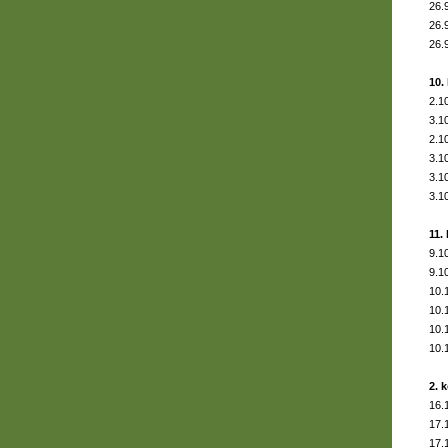
26.
26.
26.
10.
2.1
3.1
2.1
3.1
3.1
3.1
11.
9.1
9.1
10.
10.
10.
10.
2. 
16.
17.
17.