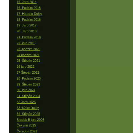
15_Jaro 2014
16_Podzim 2015
17_Historie Dukly
18_Podzim 2016
19_Jaro 2017
20_Jaro 2018
21_Podzim 2018
22_jaro 2019
23_podzim 2020
24 podzim 2021
25_Štěpán 2021
26 jaro 2022
27 Štěpán 2022
28_Podzim 2023
29_Štěpán 2023
30_jaro 2024
31_Štěpán 2024
32 Jaro 2025
33_60 let Dukly
34_Štěpán 2025
Brodek B jaro 2026
Čekyně 2025
Černotín 2021