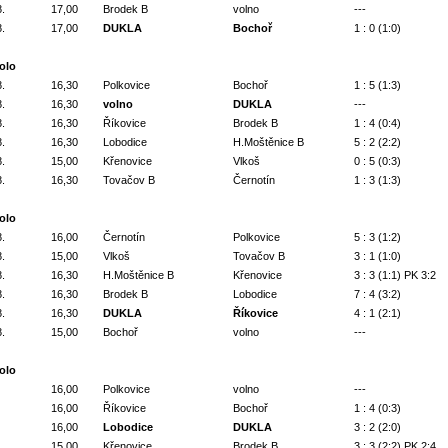
8.
17,00
Brodek B
volno
---
8.
17,00
DUKLA
Bochoř
1 : 0 (1:0)
kolo
8.
16,30
Polkovice
Bochoř
1 : 5 (1:3)
8.
16,30
volno
DUKLA
---
8.
16,30
Říkovice
Brodek B
1 : 4 (0:4)
8.
16,30
Lobodice
H.Moštěnice B
5 : 2 (2:2)
8.
15,00
Křenovice
Vlkoš
0 : 5 (0:3)
8.
16,30
Tovačov B
Černotín
1 : 3 (1:3)
kolo
8.
16,00
Černotín
Polkovice
5 : 3 (1:2)
8.
15,00
Vlkoš
Tovačov B
3 : 1 (1:0)
8.
16,30
H.Moštěnice B
Křenovice
3 : 3 (1:1) PK 3:2
8.
16,30
Brodek B
Lobodice
7 : 4 (3:2)
8.
16,30
DUKLA
Říkovice
4 : 1 (2:1)
8.
15,00
Bochoř
volno
---
kolo
16,00
Polkovice
volno
---
16,00
Říkovice
Bochoř
1 : 4 (0:3)
16,00
Lobodice
DUKLA
3 : 2 (2:0)
15,00
Křenovice
Brodek B
3 : 3 (2:2) PK 2:4