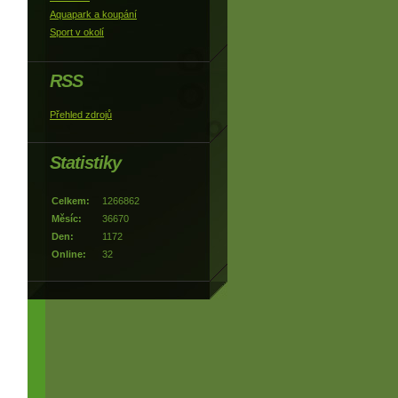
Aquapark a koupání
Sport v okolí
RSS
Přehled zdrojů
Statistiky
Celkem:
1266862
Měsíc:
36670
Den:
1172
Online:
32