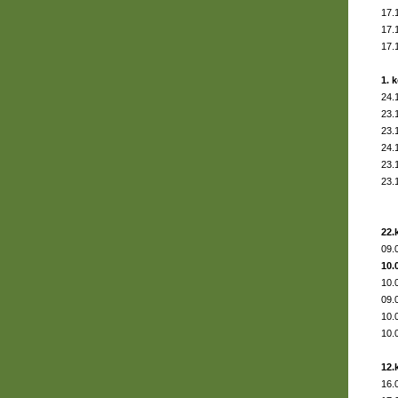
17.
17.
17.
1. 
24.
23.
23.
24.
23.
23.
22.
09.
10.
10.
09.
10.
10.
12.
16.