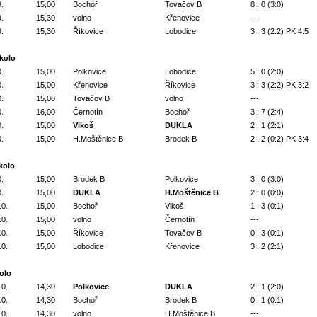
9.
15,00
Bochoř
Tovačov B
8 : 0 (3:0)
9.
15,30
volno
Křenovice
---
9.
15,30
Říkovice
Lobodice
3 : 3 (2:2) PK 4:5
 kolo
0.
15,00
Polkovice
Lobodice
5 : 0 (2:0)
0.
15,00
Křenovice
Říkovice
3 : 3 (2:2) PK 3:2
0.
15,00
Tovačov B
volno
---
0.
16,00
Černotín
Bochoř
3 : 7 (2:4)
0.
15,00
Vlkoš
DUKLA
2 : 1 (2:1)
0.
15,00
H.Moštěnice B
Brodek B
2 : 2 (0:2) PK 3:4
 kolo
0.
15,00
Brodek B
Polkovice
3 : 0 (3:0)
0.
15,00
DUKLA
H.Moštěnice B
2 : 0 (0:0)
10.
15,00
Bochoř
Vlkoš
1 : 3 (0:1)
10.
15,00
volno
Černotín
---
10.
15,00
Říkovice
Tovačov B
0 : 3 (0:1)
10.
15,00
Lobodice
Křenovice
3 : 2 (2:1)
kolo
10.
14,30
Polkovice
DUKLA
2 : 1 (2:0)
10.
14,30
Bochoř
Brodek B
0 : 1 (0:1)
10.
14,30
volno
H.Moštěnice B
---