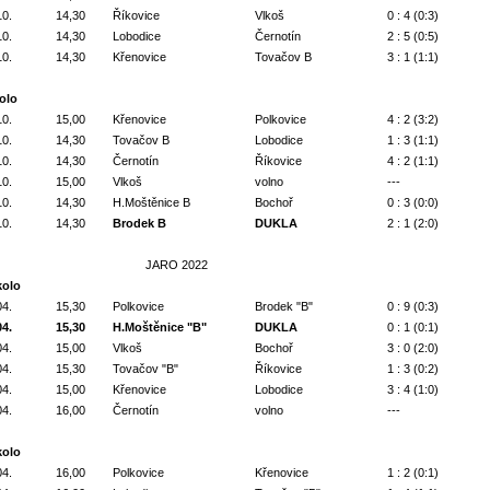
10.
14,30
Říkovice
Vlkoš
0 : 4 (0:3)
10.
14,30
Lobodice
Černotín
2 : 5 (0:5)
10.
14,30
Křenovice
Tovačov B
3 : 1 (1:1)
kolo
10.
15,00
Křenovice
Polkovice
4 : 2 (3:2)
10.
14,30
Tovačov B
Lobodice
1 : 3 (1:1)
10.
14,30
Černotín
Říkovice
4 : 2 (1:1)
10.
15,00
Vlkoš
volno
---
10.
14,30
H.Moštěnice B
Bochoř
0 : 3 (0:0)
10.
14,30
Brodek B
DUKLA
2 : 1 (2:0)
JARO 2022
kolo
04.
15,30
Polkovice
Brodek "B"
0 : 9 (0:3)
04.
15,30
H.Moštěnice "B"
DUKLA
0 : 1 (0:1)
04.
15,00
Vlkoš
Bochoř
3 : 0 (2:0)
04.
15,30
Tovačov "B"
Říkovice
1 : 3 (0:2)
04.
15,00
Křenovice
Lobodice
3 : 4 (1:0)
04.
16,00
Černotín
volno
---
kolo
04.
16,00
Polkovice
Křenovice
1 : 2 (0:1)