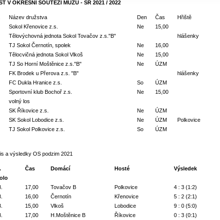
T V OKRESNÍ SOUTĚŽI MUŽŮ - SR 2021 / 2022
.
Název družstva
Den
Čas
Hřiště
Sokol Křenovice z.s.
Ne
15,00
Tělovýchovná jednota Sokol Tovačov z.s."B"
hlášenky
TJ Sokol Černotín, spolek
Ne
16,00
Tělocvičná jednota Sokol Vlkoš
Ne
15,00
TJ So Horní Moštěnice z.s."B"
Ne
ÚZM
FK Brodek u Přerova z.s. "B"
hlášenky
FC Dukla Hranice z.s.
So
ÚZM
Sportovní klub Bochoř z.s.
Ne
15,00
volný los
SK Říkovice z.s.
Ne
ÚZM
SK Sokol Lobodice z.s.
Ne
ÚZM
Polkovice
TJ Sokol Polkovice z.s.
So
ÚZM
is a výsledky OS podzim 2021
.
Čas
Domácí
Hosté
Výsledek
kolo
8.
17,00
Tovačov B
Polkovice
4 : 3 (1:2)
8.
16,00
Černotín
Křenovice
5 : 2 (2:1)
8.
15,00
Vlkoš
Lobodice
9 : 0 (5:0)
8.
17,00
H.Moštěnice B
Říkovice
0 : 3 (0:1)