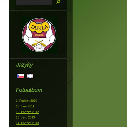
Jazyky
Fotoalbum
1_Podzim 2010
11_Jaro 2011
12_Podzim 2012
13_Jaro 2013
14_Podzim 2013