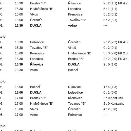
05.
16,30
Brodek "B"
Říkovice
2 : 2 (1:1) PK 4:2
05.
16,30
H.Moštěnice "B"
Lobodice
5 : 1 (1:1)
05.
15,00
Vlkoš
Křenovice
5 : 2 (3:1)
05.
16,00
Černotín
Tovačov "B"
5 : 2 (5:1)
05.
16,30
DUKLA
volno
---
kolo
05.
16,30
Polkovice
Černotín
2 : 2 (2:2) PK 4:5
05.
16,30
Tovačov "B"
Vlkoš
0 : 2 (0:1)
05.
15,00
Křenovice
H.Moštěnice "B"
3 : 3 (2:0) PK 2:3
05.
16,30
Lobodice
Brodek "B"
2 : 2 (2:0) PK 3:4
05.
16,30
Říkovice
DUKLA
2 : 0 (1:0)
05.
16,30
volno
Bochoř
---
kolo
05.
15,00
Bochoř
Říkovice
1 : 4 (1:3)
05.
15,00
DUKLA
Lobodice
0 : 1 (0:0)
05.
17,00
Brodek "B"
Křenovice
3 : 0 Kont.uzk.
05.
17,00
H.Moštěnice "B"
Tovačov "B"
3 : 0 Kont.uzk.
05.
15,00
Vlkoš
Černotín
4 : 2 (0:0)
05.
17,00
volno
Polkovice
---
kolo