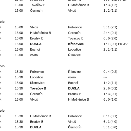
16,00
Tovačov B
H.Moštěnice B
1 : 3 (1:2)
16,00
Černotín
Vlkoš
1 : 2 (1:1)
kolo
9.
15,00
Vlkoš
Polkovice
3 : 1 (2:1)
9.
16,00
H.Moštěnice B
Černotín
2 : 4 (0:1)
9.
16,00
Brodek B
Tovačov B
6 : 0 (2:0)
.
16,00
DUKLA
Křenovice
1 : 1 (0:1) PK 3:2
.
15,00
Bochoř
Lobodice
2 : 1 (1:1)
9.
16,00
volno
Říkovice
---
kolo
9.
15,30
Polkovice
Říkovice
0 : 4 (0:2)
9.
15,30
Lobodice
volno
---
9.
15,00
Křenovice
Bochoř
1 : 2 (1:1)
9.
15,30
Tovačov B
DUKLA
2 : 6 (0:2)
9.
16,00
Černotín
Brodek B
1 : 3 (0:1)
9.
15,00
Vlkoš
H.Moštěnice B
6 : 0 (1:0)
kolo
9.
15,30
H.Moštěnice B
Polkovice
0 : 1 (0.1)
9.
15,30
Brodek B
Vlkoš
6 : 1 (4:0)
9.
15,30
DUKLA
Černotín
3 : 1 (0:0)