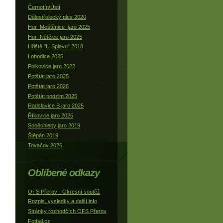
Černotín/Ústí
Dělostřelecký ples 2020
Hor_Moštěnice_jaro 2025
Hor_Nětčice jaro 2025
Hřiště "U Splavu" 2018
Lobodice 2025
Polkovice jaro 2022
Potštát jaro 2025
Potštát jaro 2026
Potštát podzim 2025
Radslavice B jaro 2025
Říkovice jaro 2025
Soběchleby jaro 2019
Štěpán 2019
Tovačov 2026
Oblíbené odkazy
OFS Přerov - Okresní soutěž
Rozpis, výsledky a další info
Stránky rozhodčích OFS Přerov
Fotbal.cz