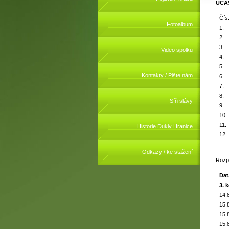
ÚČAS
Čís
Fotoalbum
1.
2.
3.
Video spolku
4.
5.
Kontakty / Pište nám
6.
7.
8.
Síň slávy
9.
10.
11.
Historie Dukly Hranice
12.
Odkazy / ke stažení
Rozp
Dat
3. 
14.
15.
15.
15.