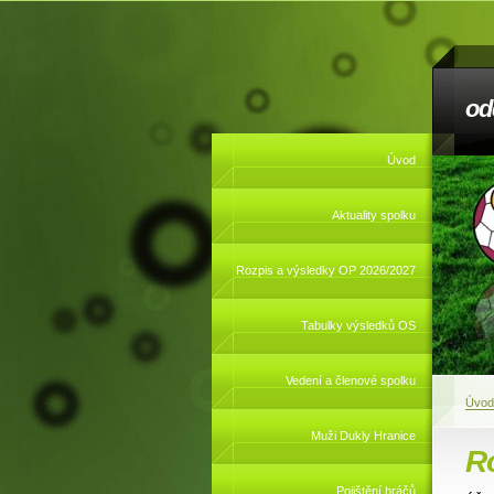
od
Úvod
Aktuality spolku
Rozpis a výsledky OP 2026/2027
Tabulky výsledků OS
Vedení a členové spolku
Úvod
Muži Dukly Hranice
R
Pojištění hráčů