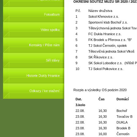
OKRESNÍ SOUTĚŽ MUŽŮ SR 2020 / 202
P.č.
Název družstva
Fotoalbum
1
Sokol Křenovice z.s.
2
Sportovní klub Bochoř z.s.
3
Tělovýchovná jednota Sokol Tov
Video spolku
4
FC Dukla Hranice z.s.
5
FK Brodek u Přerova z.s. "B"
Kontakty / Pište nám
6
TJ Sokol Černotín, spolek
7
Tělocvičná jednota Sokol Vlkoš
8
SK Říkovice z.s.
Síň slávy
9
SK Sokol Lobodice z.s. (hřiště P
10
TJ Sokol Polkovice z.s.
Historie Dukly Hranice
Rozpis a výsledky OS podzim 2020
Odkazy / ke stažení
Dat.
Čas
Domácí
3.kolo
22.08.
16,30
Bochoř
23.08.
16,30
Tovačov B
22.08.
16,30
DUKLA
23.08.
16,30
Brodek B
23.08.
16,00
Černotín