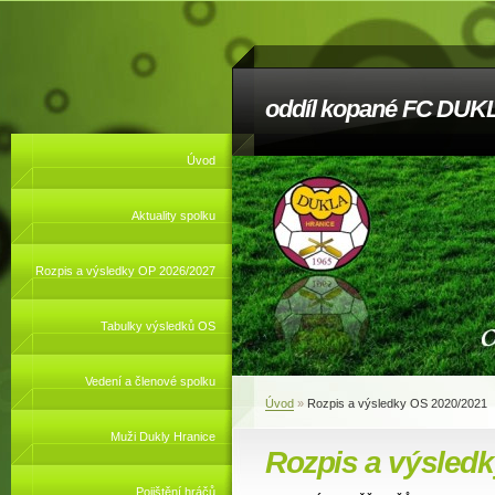
oddíl kopané FC DUKL
Úvod
Aktuality spolku
Rozpis a výsledky OP 2026/2027
Tabulky výsledků OS
Vedení a členové spolku
Úvod
»
Rozpis a výsledky OS 2020/2021
Muži Dukly Hranice
Rozpis a výsled
Pojištění hráčů