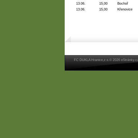
13.06.
15,00
Bochoř
13.06.
15,00
Křenovice
FC DUKLA Hranice,z.s.© 2026 eStránky.