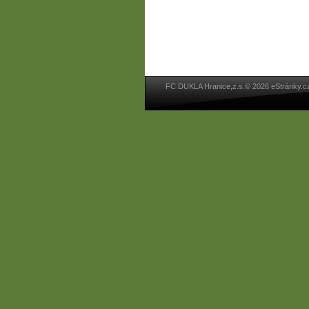
FC DUKLA Hranice,z.s.© 2026 eStránky.