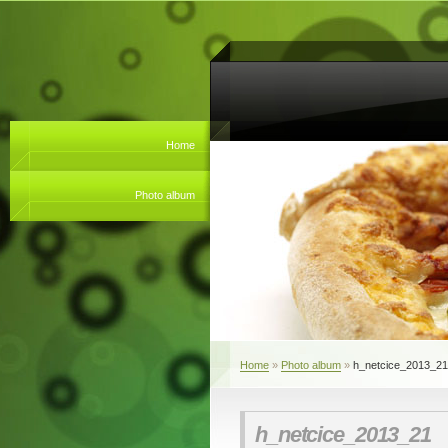
Home
Photo album
Home
»
Photo album
»
h_netcice_2013_21
h_netcice_2013_21