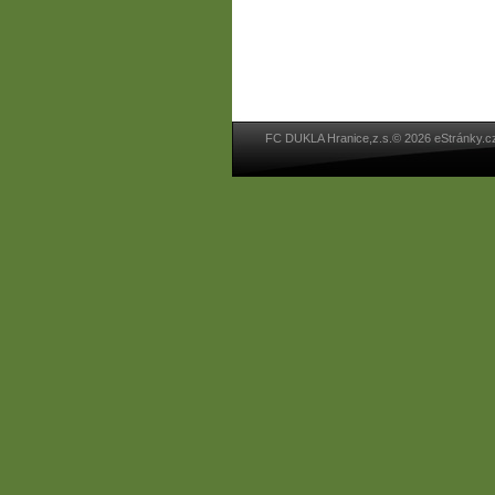
FC DUKLA Hranice,z.s.© 2026 eStránky.