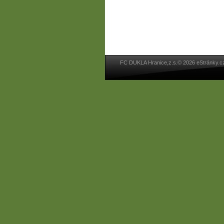
FC DUKLA Hranice,z.s.© 2026 eStránky.