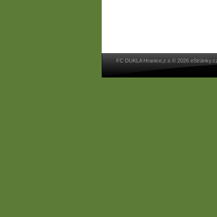
FC DUKLA Hranice,z.s.© 2026 eStránky.