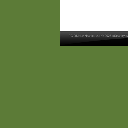
FC DUKLA Hranice,z.s.© 2026 eStránky.