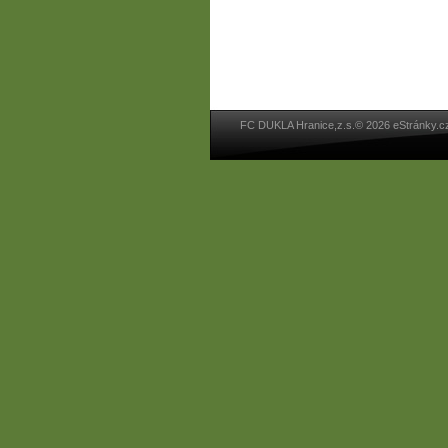
FC DUKLA Hranice,z.s.© 2026 eStránky.