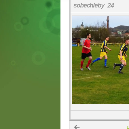
sobechleby_24
B