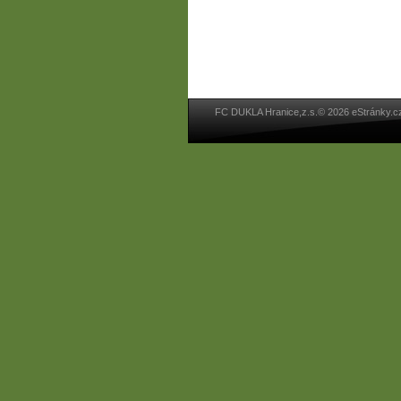
FC DUKLA Hranice,z.s.© 2026 eStránky.