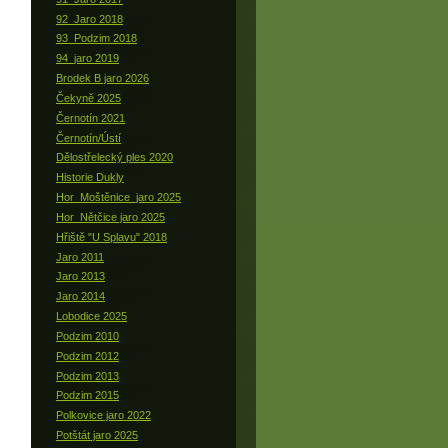
92_Jaro 2018
93_Podzim 2018
94_jaro 2019
Brodek B jaro 2026
Čekyně 2025
Černotín 2021
Černotín/Ústí
Dělostřelecký ples 2020
Historie Dukly
Hor_Moštěnice_jaro 2025
Hor_Nětčice jaro 2025
Hřiště "U Splavu" 2018
Jaro 2011
Jaro 2013
Jaro 2014
Lobodice 2025
Podzim 2010
Podzim 2012
Podzim 2013
Podzim 2015
Polkovice jaro 2022
Potštát jaro 2025