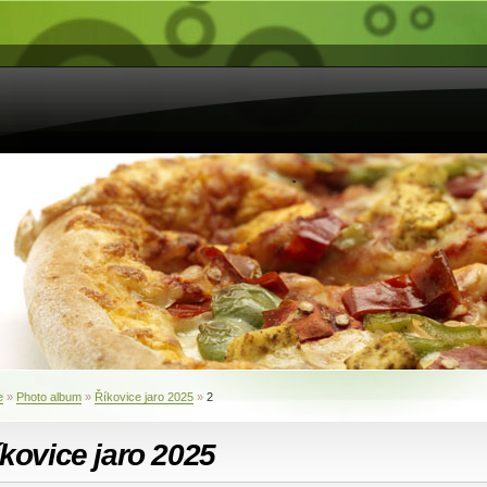
e
»
Photo album
»
Říkovice jaro 2025
»
2
kovice jaro 2025