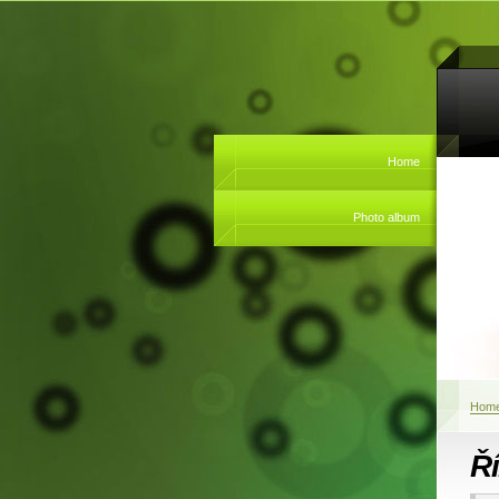
Home
Photo album
Hom
Ří