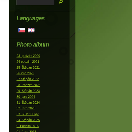
Languages
Photo album
23_podzim 2020
24 podzim 2021
25_Štěpán 2021
26 jaro 2022
27 Štěpán 2022
28_Podzim 2023
29_Štěpán 2023
30_jaro 2024
31_Štěpán 2024
32 Jaro 2025
33_60 let Dukly
34_Štěpán 2025
9_Podzim 2016
91_Jaro 2017