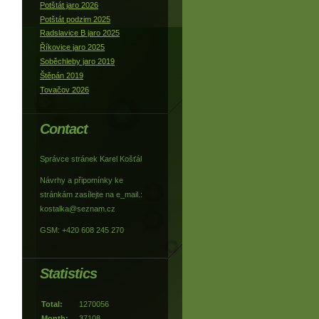
Potštát jaro 2026
Potštát podzim 2025
Radslavice B jaro 2025
Říkovice jaro 2025
Soběchleby jaro 2019
Štěpán 2019
Tovačov 2026
Contact
Správce stránek Karel Košťál
Návrhy a připomínky ke
stránkám zasílejte na e_mail.:
kostalka@seznam.cz
GSM: +420 608 245 270
Statistics
Total:
1270056
Month:
37108