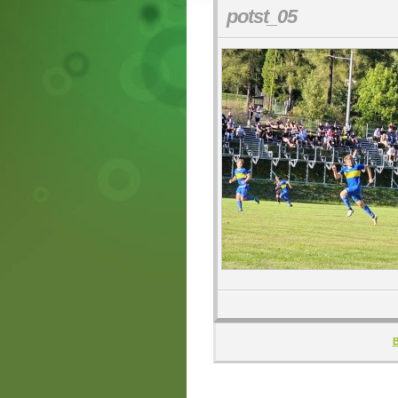
potst_05
B