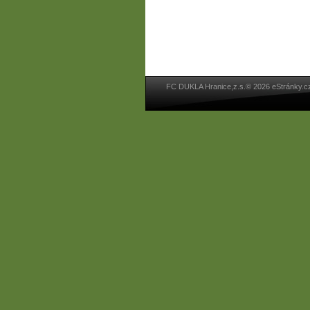
FC DUKLA Hranice,z.s.© 2026 eStránky.