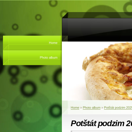
Home
Photo album
Home
»
Photo album
»
Potštát podzim 202
Potštát podzim 2