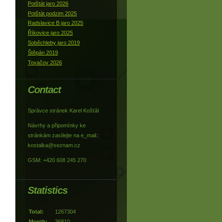
Potštát jaro 2026
Potštát podzim 2025
Radslavice B jaro 2025
Říkovice jaro 2025
Soběchleby jaro 2019
Štěpán 2019
Tovačov 2026
Contact
Správce stránek Karel Košťál
Návrhy a připomínky ke
stránkám zasílejte na e_mail.:
kostalka@seznam.cz
GSM: +420 608 245 270
Statistics
Total:
1267304
Month:
36810