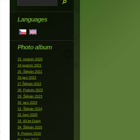
Languages
Photo album
23_podzim 2020
24 podzim 2021
25_Štěpán 2021
26 jaro 2022
27 Štěpán 2022
28_Podzim 2023
29_Štěpán 2023
30_jaro 2024
31_Štěpán 2024
32 Jaro 2025
33_60 let Dukly
34_Štěpán 2025
9_Podzim 2016
91_Jaro 2017