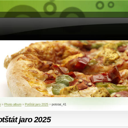
e
»
Photo album
»
Potštát jaro 2025
»
potstat_41
tštát jaro 2025