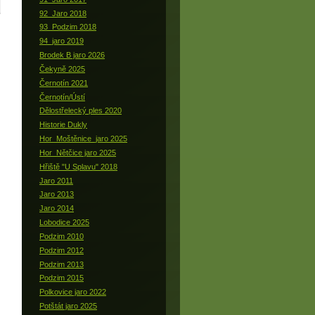
92_Jaro 2018
93_Podzim 2018
94_jaro 2019
Brodek B jaro 2026
Čekyně 2025
Černotín 2021
Černotín/Ústí
Dělostřelecký ples 2020
Historie Dukly
Hor_Moštěnice_jaro 2025
Hor_Nětčice jaro 2025
Hřiště "U Splavu" 2018
Jaro 2011
Jaro 2013
Jaro 2014
Lobodice 2025
Podzim 2010
Podzim 2012
Podzim 2013
Podzim 2015
Polkovice jaro 2022
Potštát jaro 2025