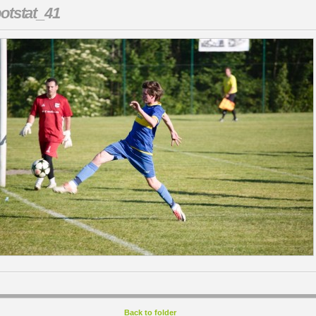
otstat_41
Back to folder