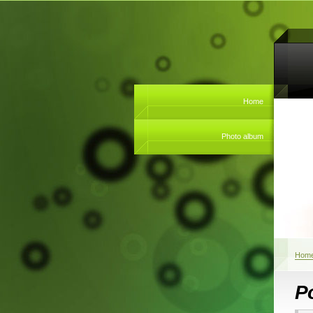
Home
Photo album
Hom
Po