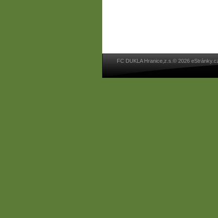
FC DUKLA Hranice,z.s.© 2026 eStránky.