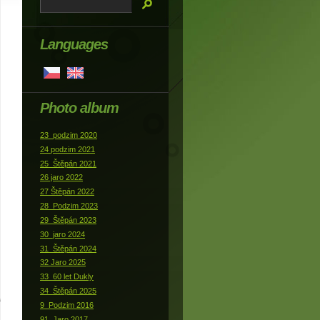
Languages
Photo album
23_podzim 2020
24 podzim 2021
25_Štěpán 2021
26 jaro 2022
27 Štěpán 2022
28_Podzim 2023
29_Štěpán 2023
30_jaro 2024
31_Štěpán 2024
32 Jaro 2025
33_60 let Dukly
34_Štěpán 2025
9_Podzim 2016
91_Jaro 2017