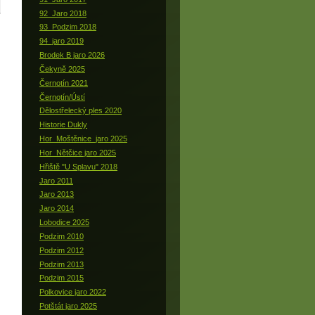
92_Jaro 2018
93_Podzim 2018
94_jaro 2019
Brodek B jaro 2026
Čekyně 2025
Černotín 2021
Černotín/Ústí
Dělostřelecký ples 2020
Historie Dukly
Hor_Moštěnice_jaro 2025
Hor_Nětčice jaro 2025
Hřiště "U Splavu" 2018
Jaro 2011
Jaro 2013
Jaro 2014
Lobodice 2025
Podzim 2010
Podzim 2012
Podzim 2013
Podzim 2015
Polkovice jaro 2022
Potštát jaro 2025