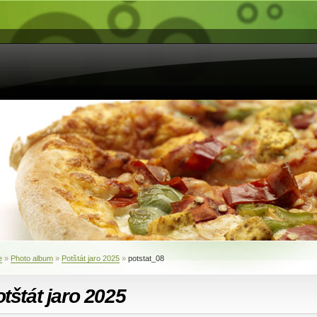
e
»
Photo album
»
Potštát jaro 2025
»
potstat_08
tštát jaro 2025