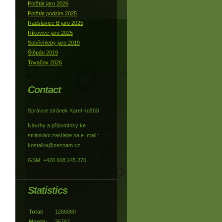
Potštát jaro 2026
Potštát podzim 2025
Radslavice B jaro 2025
Říkovice jaro 2025
Soběchleby jaro 2019
Štěpán 2019
Tovačov 2026
Contact
Správce stránek Karel Košťál
Návrhy a připomínky ke
stránkám zasílejte na e_mail.:
kostalka@seznam.cz
GSM: +420 608 245 270
Statistics
Total:
1266080
Month:
36762