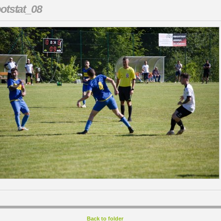
otstat_08
Back to folder