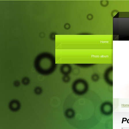
Home
Photo album
Hom
Po