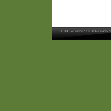
FC DUKLA Hranice,z.s.© 2026 eStránky.