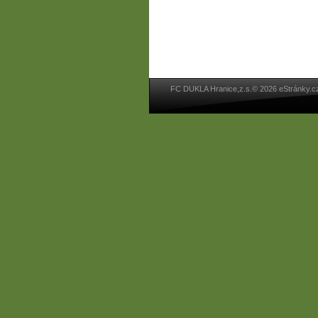
FC DUKLA Hranice,z.s.© 2026 eStránky.