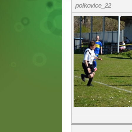
polkovice_22
B