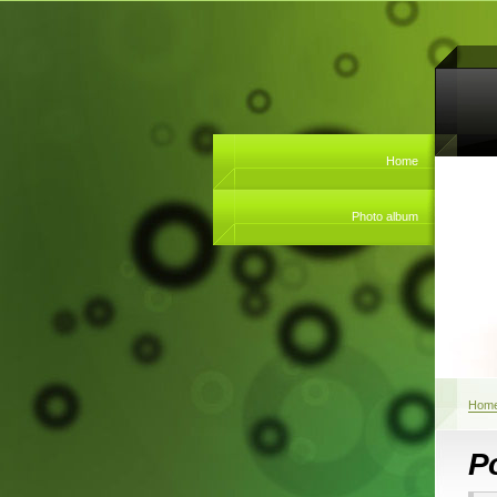
Home
Photo album
Hom
Po