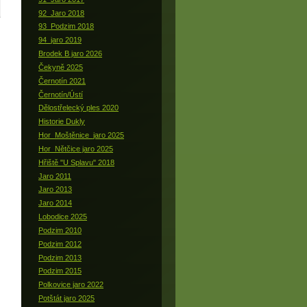
92_Jaro 2018
93_Podzim 2018
94_jaro 2019
Brodek B jaro 2026
Čekyně 2025
Černotín 2021
Černotín/Ústí
Dělostřelecký ples 2020
Historie Dukly
Hor_Moštěnice_jaro 2025
Hor_Nětčice jaro 2025
Hřiště "U Splavu" 2018
Jaro 2011
Jaro 2013
Jaro 2014
Lobodice 2025
Podzim 2010
Podzim 2012
Podzim 2013
Podzim 2015
Polkovice jaro 2022
Potštát jaro 2025