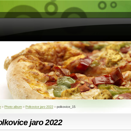
e
»
Photo album
»
Polkovice jaro 2022
»
polkovice_15
lkovice jaro 2022