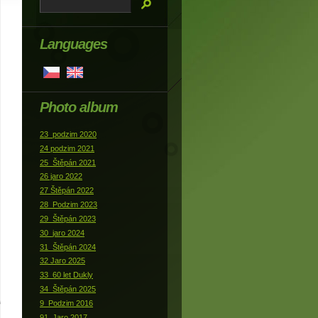
Languages
Photo album
23_podzim 2020
24 podzim 2021
25_Štěpán 2021
26 jaro 2022
27 Štěpán 2022
28_Podzim 2023
29_Štěpán 2023
30_jaro 2024
31_Štěpán 2024
32 Jaro 2025
33_60 let Dukly
34_Štěpán 2025
9_Podzim 2016
91_Jaro 2017