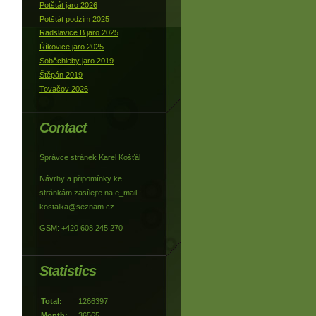
Potštát jaro 2026
Potštát podzim 2025
Radslavice B jaro 2025
Říkovice jaro 2025
Soběchleby jaro 2019
Štěpán 2019
Tovačov 2026
Contact
Správce stránek Karel Košťál
Návrhy a připomínky ke
stránkám zasílejte na e_mail.:
kostalka@seznam.cz
GSM: +420 608 245 270
Statistics
Total:
1266397
Month:
36565