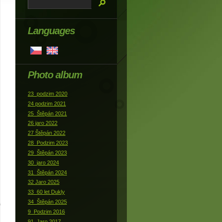
Languages
Photo album
23_podzim 2020
24 podzim 2021
25_Štěpán 2021
26 jaro 2022
27 Štěpán 2022
28_Podzim 2023
29_Štěpán 2023
30_jaro 2024
31_Štěpán 2024
32 Jaro 2025
33_60 let Dukly
34_Štěpán 2025
9_Podzim 2016
91_Jaro 2017