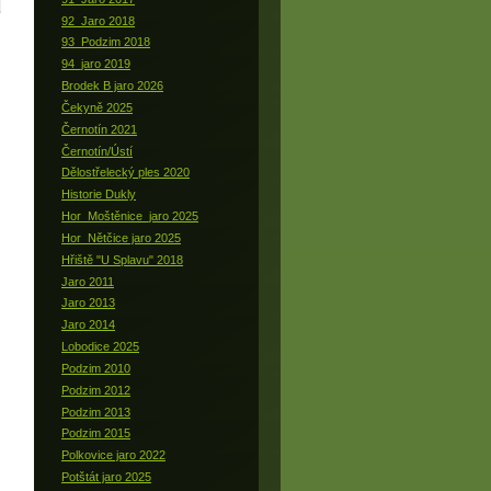
92_Jaro 2018
93_Podzim 2018
94_jaro 2019
Brodek B jaro 2026
Čekyně 2025
Černotín 2021
Černotín/Ústí
Dělostřelecký ples 2020
Historie Dukly
Hor_Moštěnice_jaro 2025
Hor_Nětčice jaro 2025
Hřiště "U Splavu" 2018
Jaro 2011
Jaro 2013
Jaro 2014
Lobodice 2025
Podzim 2010
Podzim 2012
Podzim 2013
Podzim 2015
Polkovice jaro 2022
Potštát jaro 2025