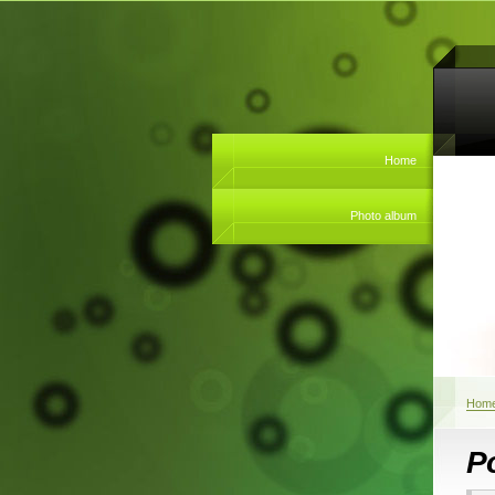
Home
Photo album
Hom
Po