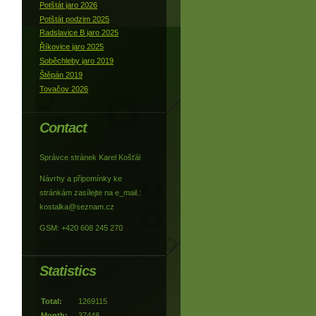
Potštát jaro 2026
Potštát podzim 2025
Radslavice B jaro 2025
Říkovice jaro 2025
Soběchleby jaro 2019
Štěpán 2019
Tovačov 2026
Contact
Správce stránek Karel Košťál
Návrhy a připomínky ke
stránkám zasílejte na e_mail.:
kostalka@seznam.cz
GSM: +420 608 245 270
Statistics
Total:
1269115
Month:
37448