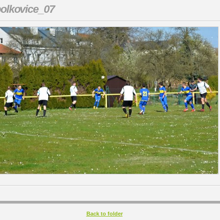
olkovice_07
Back to folder