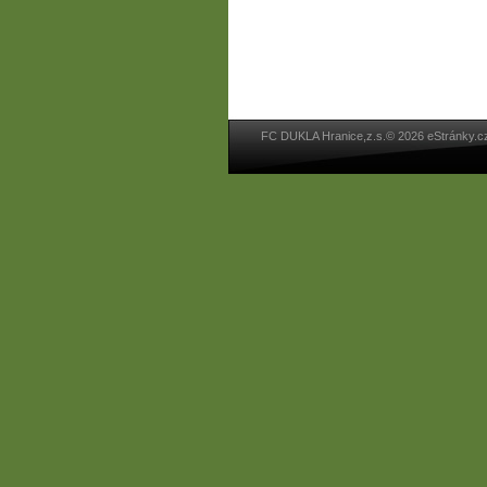
FC DUKLA Hranice,z.s.© 2026 eStránky.