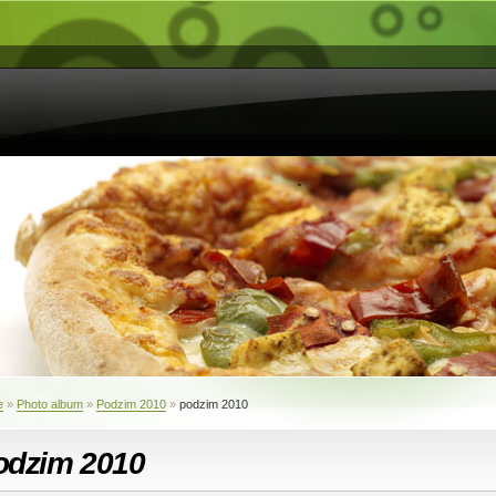
e
»
Photo album
»
Podzim 2010
»
podzim 2010
odzim 2010