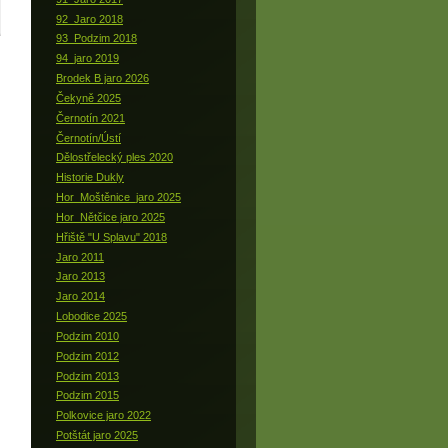
92_Jaro 2018
93_Podzim 2018
94_jaro 2019
Brodek B jaro 2026
Čekyně 2025
Černotín 2021
Černotín/Ústí
Dělostřelecký ples 2020
Historie Dukly
Hor_Moštěnice_jaro 2025
Hor_Nětčice jaro 2025
Hřiště "U Splavu" 2018
Jaro 2011
Jaro 2013
Jaro 2014
Lobodice 2025
Podzim 2010
Podzim 2012
Podzim 2013
Podzim 2015
Polkovice jaro 2022
Potštát jaro 2025