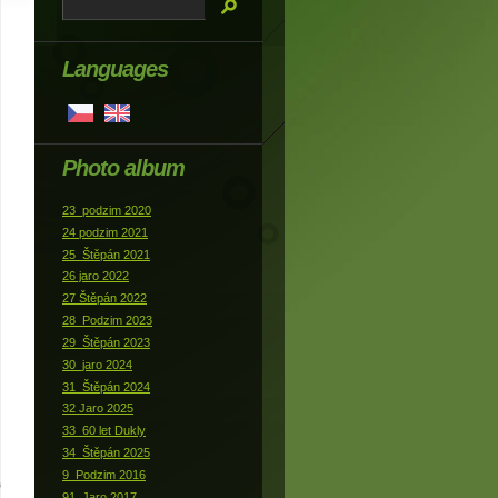
Languages
Photo album
23_podzim 2020
24 podzim 2021
25_Štěpán 2021
26 jaro 2022
27 Štěpán 2022
28_Podzim 2023
29_Štěpán 2023
30_jaro 2024
31_Štěpán 2024
32 Jaro 2025
33_60 let Dukly
34_Štěpán 2025
9_Podzim 2016
91_Jaro 2017