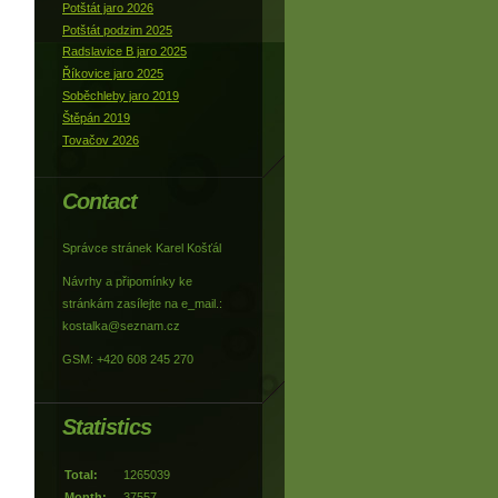
Potštát jaro 2026
Potštát podzim 2025
Radslavice B jaro 2025
Říkovice jaro 2025
Soběchleby jaro 2019
Štěpán 2019
Tovačov 2026
Contact
Správce stránek Karel Košťál
Návrhy a připomínky ke
stránkám zasílejte na e_mail.:
kostalka@seznam.cz
GSM: +420 608 245 270
Statistics
Total:
1265039
Month:
37557