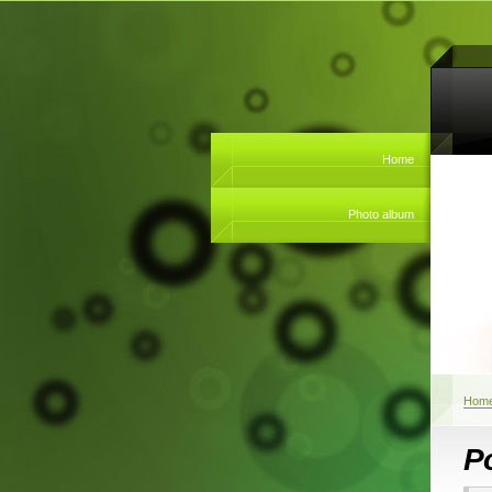
Home
Photo album
Hom
P