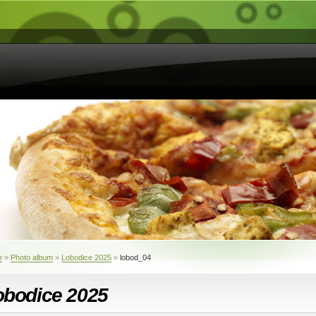
e
»
Photo album
»
Lobodice 2025
»
lobod_04
obodice 2025