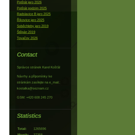
Potštát jaro 2026
Potštát podzim 2025
Radslavice B jaro 2025
Říkovice jaro 2025
Soběchleby jaro 2019
Štěpán 2019
Tovačov 2026
Contact
Správce stránek Karel Košťál
Návrhy a připomínky ke
stránkám zasílejte na e_mail.:
kostalka@seznam.cz
GSM: +420 608 245 270
Statistics
Total:
1265696
Month:
37358