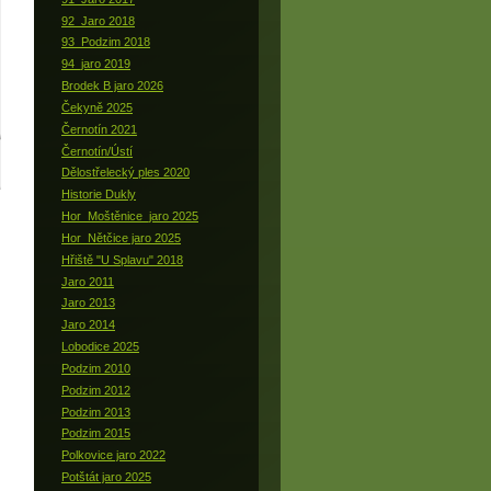
92_Jaro 2018
93_Podzim 2018
94_jaro 2019
Brodek B jaro 2026
Čekyně 2025
Černotín 2021
Černotín/Ústí
Dělostřelecký ples 2020
Historie Dukly
Hor_Moštěnice_jaro 2025
Hor_Nětčice jaro 2025
Hřiště "U Splavu" 2018
Jaro 2011
Jaro 2013
Jaro 2014
Lobodice 2025
Podzim 2010
Podzim 2012
Podzim 2013
Podzim 2015
Polkovice jaro 2022
Potštát jaro 2025