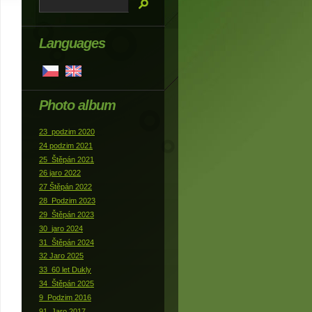
Languages
Photo album
23_podzim 2020
24 podzim 2021
25_Štěpán 2021
26 jaro 2022
27 Štěpán 2022
28_Podzim 2023
29_Štěpán 2023
30_jaro 2024
31_Štěpán 2024
32 Jaro 2025
33_60 let Dukly
34_Štěpán 2025
9_Podzim 2016
91_Jaro 2017