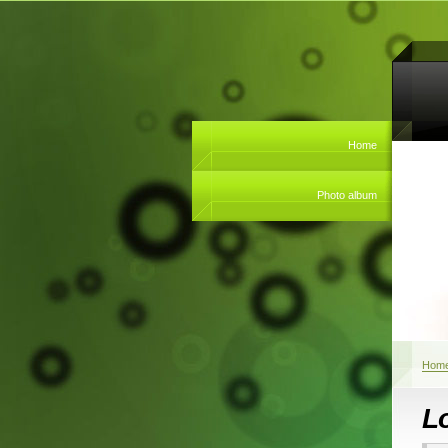
Home
Photo album
Hom
L