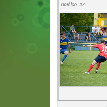
netčice_47
B