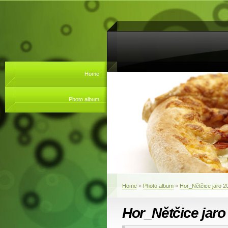
Home
Photo album
Home
»
Photo album
»
Hor_Nětčice jaro 2
Hor_Nětčice jaro