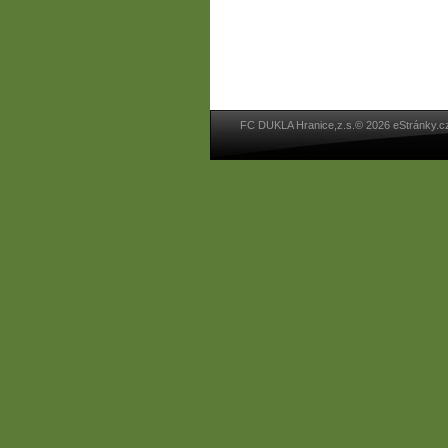
FC DUKLA Hranice,z.s.© 2026 eStránky.