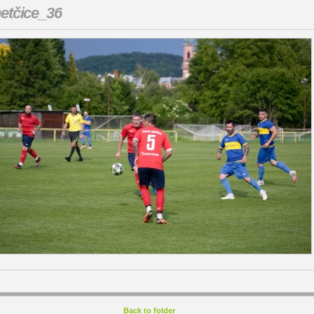
etčice_36
Back to folder