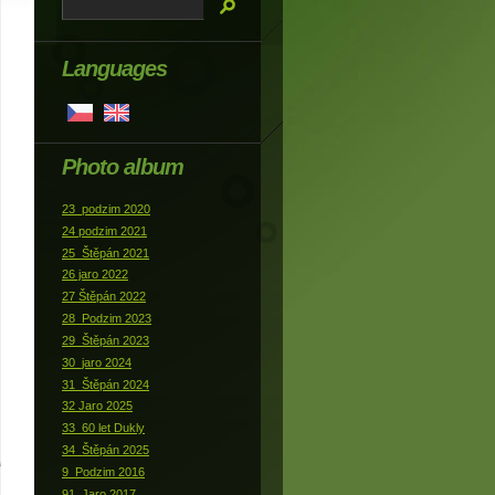
Languages
Photo album
23_podzim 2020
24 podzim 2021
25_Štěpán 2021
26 jaro 2022
27 Štěpán 2022
28_Podzim 2023
29_Štěpán 2023
30_jaro 2024
31_Štěpán 2024
32 Jaro 2025
33_60 let Dukly
34_Štěpán 2025
9_Podzim 2016
91_Jaro 2017