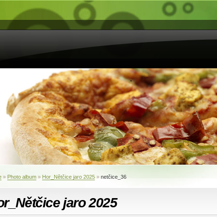
e
»
Photo album
»
Hor_Nětčice jaro 2025
»
netčice_36
r_Nětčice jaro 2025