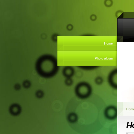
Home
Photo album
Hom
Ho