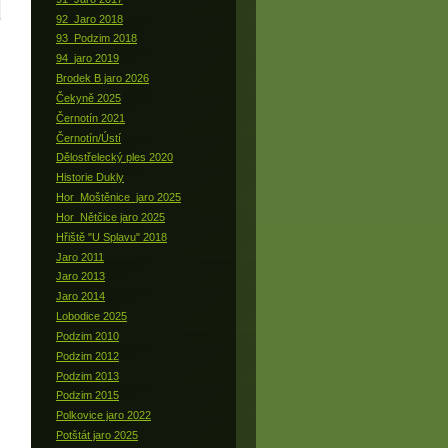
92_Jaro 2018
93_Podzim 2018
94_jaro 2019
Brodek B jaro 2026
Čekyně 2025
Černotín 2021
Černotín/Ústí
Dělostřelecký ples 2020
Historie Dukly
Hor_Moštěnice_jaro 2025
Hor_Nětčice jaro 2025
Hřiště "U Splavu" 2018
Jaro 2011
Jaro 2013
Jaro 2014
Lobodice 2025
Podzim 2010
Podzim 2012
Podzim 2013
Podzim 2015
Polkovice jaro 2022
Potštát jaro 2025