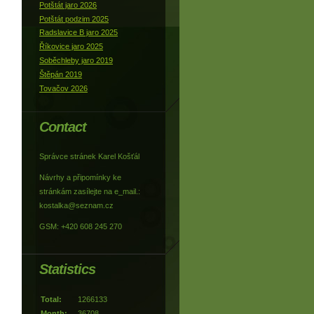
Potštát jaro 2026
Potštát podzim 2025
Radslavice B jaro 2025
Říkovice jaro 2025
Soběchleby jaro 2019
Štěpán 2019
Tovačov 2026
Contact
Správce stránek Karel Košťál
Návrhy a připomínky ke
stránkám zasílejte na e_mail.:
kostalka@seznam.cz
GSM: +420 608 245 270
Statistics
Total:
1266133
Month:
36708