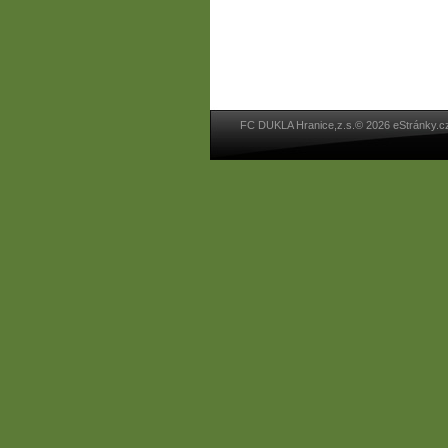
FC DUKLA Hranice,z.s.© 2026 eStránky.