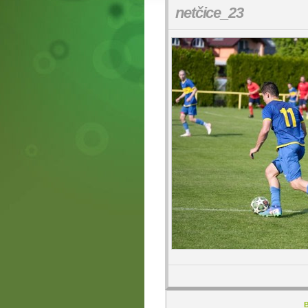
netčice_23
B