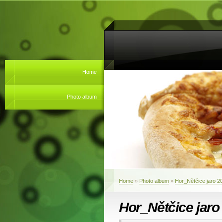
Home
Photo album
Home
»
Photo album
»
Hor_Nětčice jaro 2
Hor_Nětčice jaro