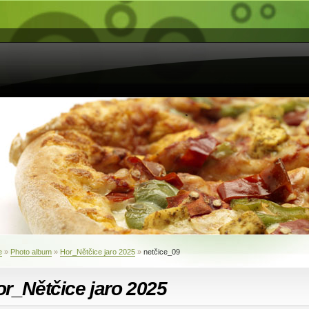
e
»
Photo album
»
Hor_Nětčice jaro 2025
»
netčice_09
r_Nětčice jaro 2025