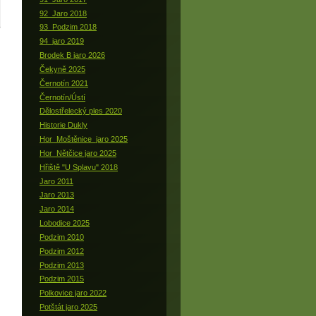
92_Jaro 2018
93_Podzim 2018
94_jaro 2019
Brodek B jaro 2026
Čekyně 2025
Černotín 2021
Černotín/Ústí
Dělostřelecký ples 2020
Historie Dukly
Hor_Moštěnice_jaro 2025
Hor_Nětčice jaro 2025
Hřiště "U Splavu" 2018
Jaro 2011
Jaro 2013
Jaro 2014
Lobodice 2025
Podzim 2010
Podzim 2012
Podzim 2013
Podzim 2015
Polkovice jaro 2022
Potštát jaro 2025