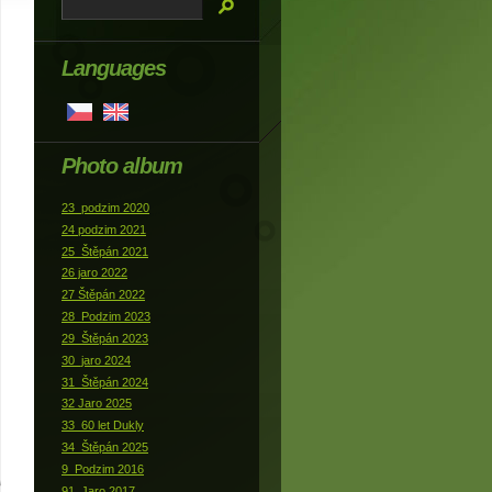
Languages
Photo album
23_podzim 2020
24 podzim 2021
25_Štěpán 2021
26 jaro 2022
27 Štěpán 2022
28_Podzim 2023
29_Štěpán 2023
30_jaro 2024
31_Štěpán 2024
32 Jaro 2025
33_60 let Dukly
34_Štěpán 2025
9_Podzim 2016
91_Jaro 2017