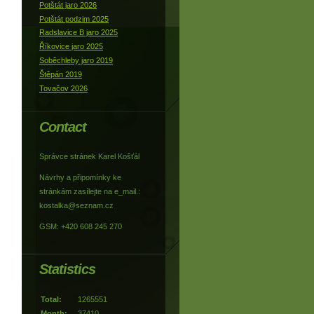
Potštát jaro 2026
Potštát podzim 2025
Radslavice B jaro 2025
Říkovice jaro 2025
Soběchleby jaro 2019
Štěpán 2019
Tovačov 2026
Contact
Správce stránek Karel Košťál
Návrhy a připomínky ke
stránkám zasílejte na e_mail.:
kostalka@seznam.cz
GSM: +420 608 245 270
Statistics
Total:
1265551
Month:
37410