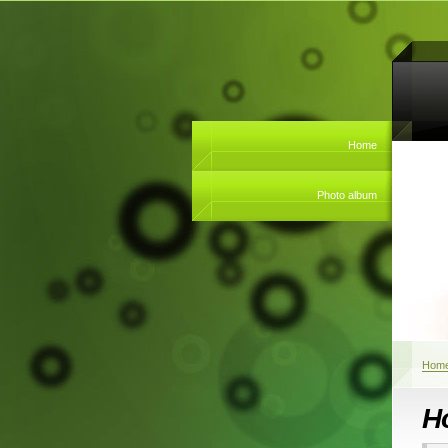
Home
Photo album
Hom
Ho