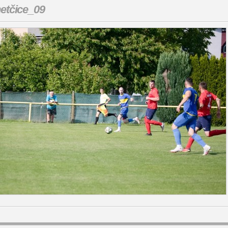
etčice_09