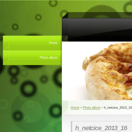
Home
Photo album
Home
»
Photo album
»
h_netcice_2013_16
h_netcice_2013_16