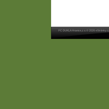
FC DUKLA Hranice,z.s.© 2026 eStránky.