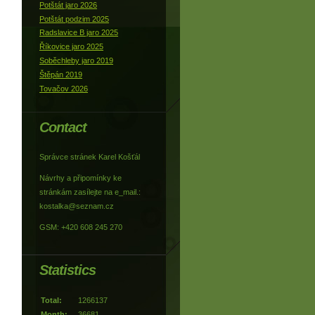
Potštát jaro 2026
Potštát podzim 2025
Radslavice B jaro 2025
Říkovice jaro 2025
Soběchleby jaro 2019
Štěpán 2019
Tovačov 2026
Contact
Správce stránek Karel Košťál
Návrhy a připomínky ke
stránkám zasílejte na e_mail.:
kostalka@seznam.cz
GSM: +420 608 245 270
Statistics
Total:
1266137
Month:
36681