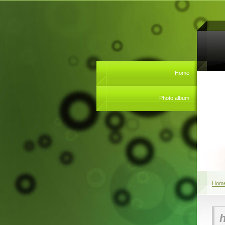
Home
Photo album
Hom
h