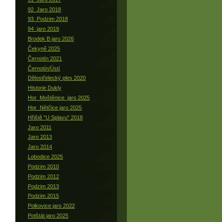
92_Jaro 2018
93_Podzim 2018
94_jaro 2019
Brodek B jaro 2026
Čekyně 2025
Černotín 2021
Černotín/Ústí
Dělostřelecký ples 2020
Historie Dukly
Hor_Moštěnice_jaro 2025
Hor_Nětčice jaro 2025
Hřiště "U Splavu" 2018
Jaro 2011
Jaro 2013
Jaro 2014
Lobodice 2025
Podzim 2010
Podzim 2012
Podzim 2013
Podzim 2015
Polkovice jaro 2022
Potštát jaro 2025