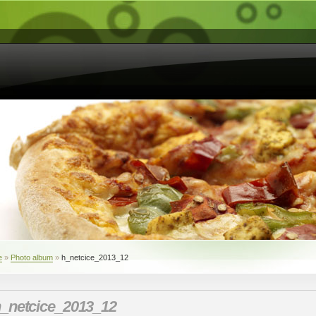
e
»
Photo album
»
h_netcice_2013_12
_netcice_2013_12