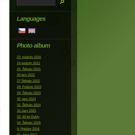
Languages
Photo album
23_podzim 2020
24 podzim 2021
25_Štěpán 2021
26 jaro 2022
27 Štěpán 2022
28_Podzim 2023
29_Štěpán 2023
30_jaro 2024
31_Štěpán 2024
32 Jaro 2025
33_60 let Dukly
34_Štěpán 2025
9_Podzim 2016
91_Jaro 2017