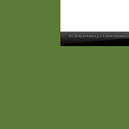
FC DUKLA Hranice,z.s.© 2026 eStránky.