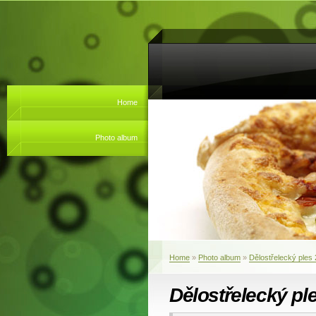
Home
Photo album
Home
»
Photo album
»
Dělostřelecký ples
Dělostřelecký pl