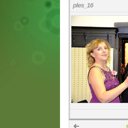
ples_16
B