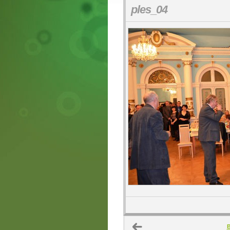
ples_04
B