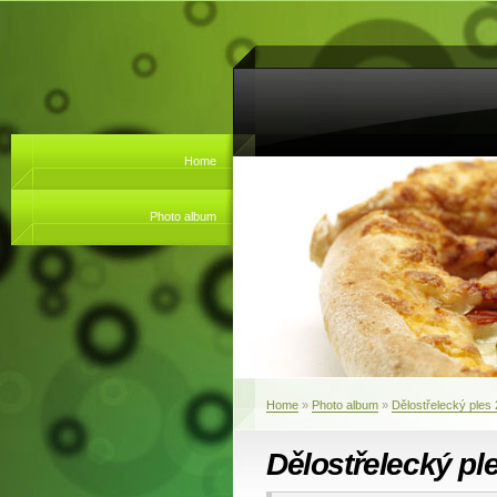
Home
Photo album
Home
»
Photo album
»
Dělostřelecký ples
Dělostřelecký pl