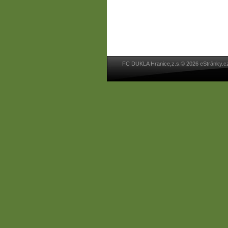
FC DUKLA Hranice,z.s.© 2026 eStránky.