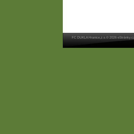
FC DUKLA Hranice,z.s.© 2026 eStránky.