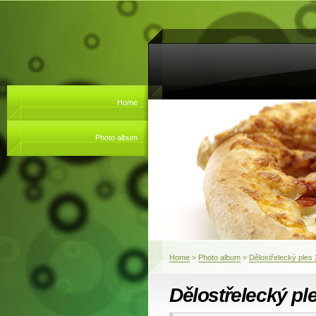
Home
Photo album
Home
»
Photo album
»
Dělostřelecký ples
Dělostřelecký pl