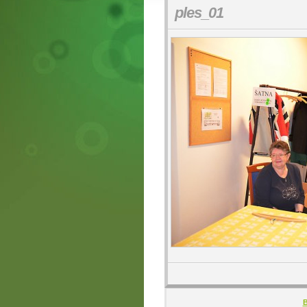
ples_01
B