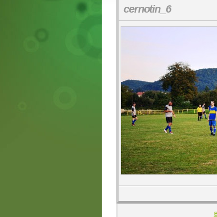
cernotin_6
B