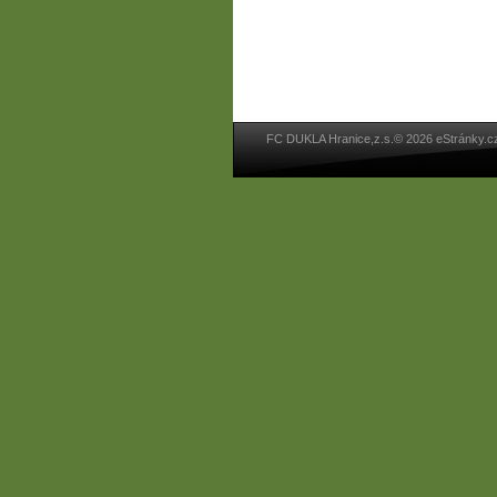
FC DUKLA Hranice,z.s.© 2026 eStránky.